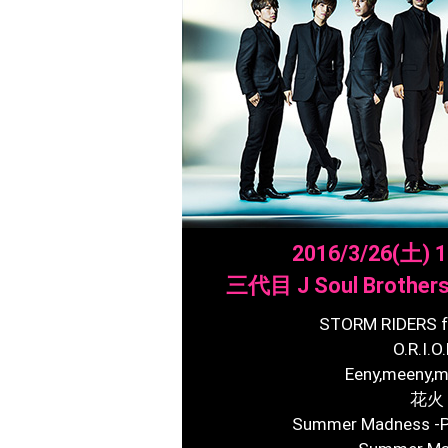
2016/3/26(土) 
三代目 J Soul Brothers
STORM RIDERS f
O.R.I.O.
Eeny,meeny,m
花火
Summer Madness -P