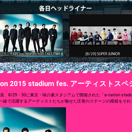
tion 2015 stadium fes. アーティスト
/29・30に東京・味の素スタジアムで開催された「a-nation stadium f
一線で活躍するアーティストたちが魅せた圧巻のステージの模様をそれ