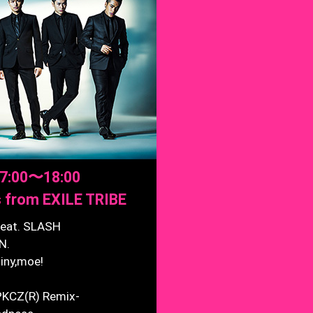
17:00〜18:00
 from EXILE TRIBE
eat. SLASH
N.
iny,moe!
KCZ(R) Remix-