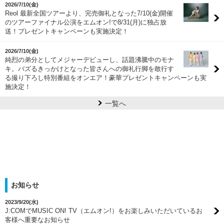
2026/7/10(金)
Reol 最新全国ツアーより、完売御礼となった7/10(金)開催
のツアーファイナル公演をエムオン!で8/31(月)に独占放
送！プレゼントキャンペーンも実施決定！
2026/7/10(金)
純烈の弟分としてメジャーデビューし、話題沸騰中のモナ
キ。バズるきっかけとなった皆さんへの御礼行脚を敢行す
る撮り下ろし特別番組をオンエア！豪華プレゼントキャンペーンも実
施決定！
一覧へ
お知らせ
2023/9/20(水)
J:COMでMUSIC ON! TV（エムオン!）をお楽しみいただいているお
客様へ重要なお知らせ