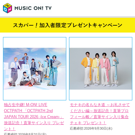
独占生中継! M-ON! LIVE
モナキの名もなき道 ～お礼させて
OCTPATH 「OCTPATH 2nd
ください編～放送記念！直筆プロ
JAPAN TOUR 2026 -Ice Cream-」
フィール帳／直筆サイン入り集合
放送記念！直筆サイン入り プレゼ
チェキ プレゼント！
ント！
応募締切:2026年9月30日(水)
応募締切:2026年8月31日(月)