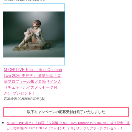
M-ON! LIVE Reol 「Reol Oneman
Live 2026 美辞学」 放送記念！直
筆プロフィール帳／直筆サイン入
りチェキ（ボイスメッセージ付
き） プレゼント！
応募締切:2026年9月30日(水)
以下キャンペーンの応募受付は終了いたしました
M-ON! LIVE 凛として時雨 「失神蠍 TOUR 2025 Tornado in Budokan」 放送記念！凛
として時雨×MUSIC ON! TV（エムオン!）オリジナルクリアポーチ プレゼント！