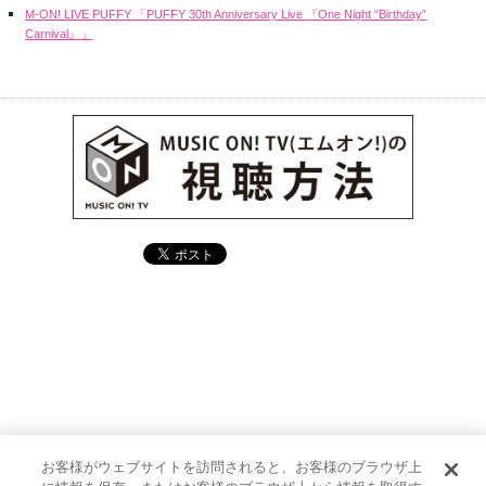
M-ON! LIVE PUFFY 「PUFFY 30th Anniversary Live 『One Night “Birthday”
Carnival』」
お客様がウェブサイトを訪問されると、お客様のブラウザ上