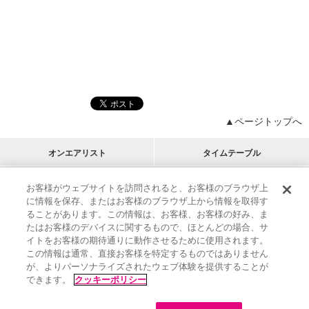
▲ページトップへ
オンエアリスト
タイムテーブル
プログラムリスト
チャート
お客様がウェブサイトを訪問されると、お客様のブラウザ上
に情報を保存、またはお客様のブラウザ上から情報を取得す
M-ON!
アーティストリスト
リクエスト
RECOMMEND
ることがあります。この情報は、お客様、お客様の好み、ま
たはお客様のデバイスに関するもので、ほとんどの場合、サ
イトをお客様の期待通りに動作させるために使用されます。
インフォメーション
|
プレゼント&ご招待
この情報は通常、直接お客様を特定するものではありません
MUSIC ON! TV（エムオン!）とは？
|
サポート
が、よりパーソナライズされたウェブ体験を提供することが
サイト案内
|
エムオン!友の会
|
クッキーの詳細
できます。
クッキーポリシー
M-ON! BOOKS
|
運営会社