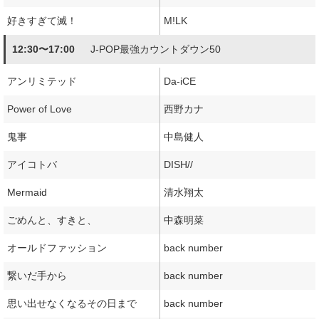
好きすぎて滅！
M!LK
12:30〜17:00
J-POP最強カウントダウン50
アンリミテッド
Da-iCE
Power of Love
西野カナ
鬼事
中島健人
アイコトバ
DISH//
Mermaid
清水翔太
ごめんと、すきと、
中森明菜
オールドファッション
back number
繋いだ手から
back number
思い出せなくなるその日まで
back number