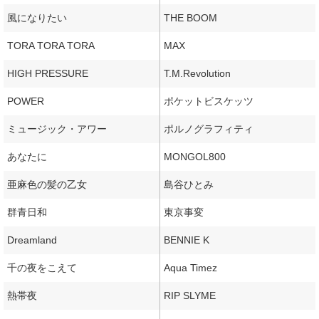
風になりたい
THE BOOM
TORA TORA TORA
MAX
HIGH PRESSURE
T.M.Revolution
POWER
ポケットビスケッツ
ミュージック・アワー
ポルノグラフィティ
あなたに
MONGOL800
亜麻色の髪の乙女
島谷ひとみ
群青日和
東京事変
Dreamland
BENNIE K
千の夜をこえて
Aqua Timez
熱帯夜
RIP SLYME