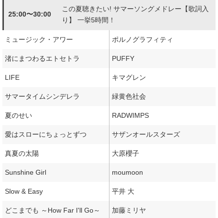
この夏聴きたい! サマーソングメドレー【歌詞入
25:00〜30:00
り】 一挙5時間！
ミュージック・アワー
ポルノグラフィティ
渚にまつわるエトセトラ
PUFFY
LIFE
キマグレン
サマータイムシンデレラ
緑黄色社会
夏のせい
RADWIMPS
愛はスローにちょっとずつ
サザンオールスターズ
真夏の太陽
大原櫻子
Sunshine Girl
moumoon
Slow & Easy
平井 大
どこまでも ～How Far I'll Go～
加藤ミリヤ