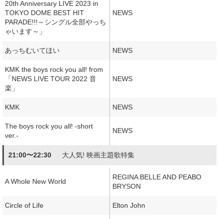
20th Anniversary LIVE 2023 in
TOKYO DOME BEST HIT
NEWS
PARADE!!!～シングル全部やっち
ゃいます～」
あっちむいてほい
NEWS
KMK the boys rock you all! from
「NEWS LIVE TOUR 2022 音
NEWS
楽」
KMK
NEWS
The boys rock you all! -short
NEWS
ver.-
21:00〜22:30
大人気! 映画主題歌特集
REGINA BELLE AND PEABO
A Whole New World
BRYSON
Circle of Life
Elton John