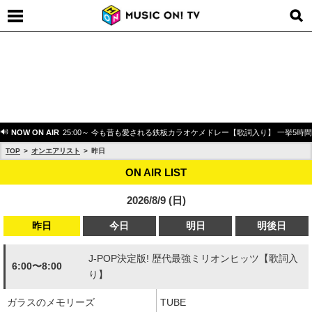
NOW ON AIR
25:00～ 今も昔も愛される鉄板カラオケメドレー【歌詞入り】 一挙5時
TOP
オンエアリスト
昨日
ON AIR LIST
2026/8/9 (日)
昨日
今日
明日
明後日
J-POP決定版! 歴代最強ミリオンヒッツ【歌詞入
6:00〜8:00
り】
ガラスのメモリーズ
TUBE