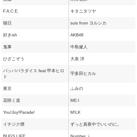
F.A.C.E.
キタニタツヤ
猫日
suis from ヨルシカ
好きish
AKB48
鬼事
中島健人
ひざこぞう
大泉 洋
パッパパラダイス feat.甲本ヒロ
宇多田ヒカル
ト
東京
ふみの
花咲く道
ME:I
You!Joy!Parade!
M!LK
イチジク煙
ずっと真夜中でいいのに。
BUGS LIFE
Number_i