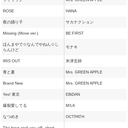
ROSE
HANA
夜の踊り子
サカナクション
Missing (Move ver.)
BE:FIRST
ほんまやで☆なんでやねん☆し
モナキ
らんけど
IRIS OUT
米津玄師
青と夏
Mrs. GREEN APPLE
Brand New
Mrs. GREEN APPLE
Yes! 東京
EBiDAN
爆裂愛してる
M!LK
なつめき
OCTPATH
The boys rock you all! -short