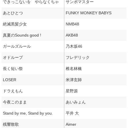
できっこないを やらなくちゃ
サンボマスター
あとひとつ
FUNKY MONKEY BABYS
絶滅黒髪少女
NMB48
真夏のSounds good !
AKB48
ガールズルール
乃木坂46
オドループ
フレデリック
長く短い祭
椎名林檎
LOSER
米津玄師
ドラえもん
星野源
今夜このまま
あいみょん
Stand by me, Stand by you.
平井 大
残響散歌
Aimer