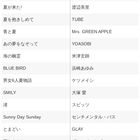
夏が来た!
渡辺美里
夏を抱きしめて
TUBE
青と夏
Mrs. GREEN APPLE
あの夢をなぞって
YOASOBI
海の幽霊
米津玄師
BLUE BIRD
浜崎あゆみ
男女6人夏物語
ケツメイシ
SMILY
大塚 愛
渚
スピッツ
Sunny Day Sunday
センチメンタル・バス
とまどい
GLAY