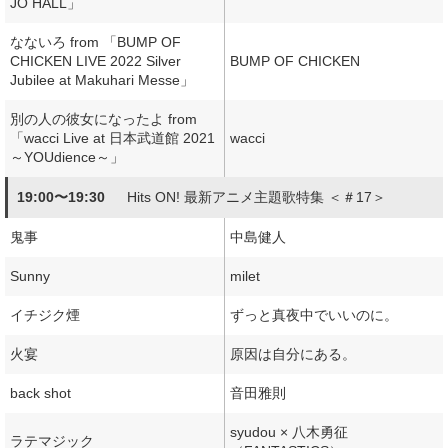
JO HALL」
なないろ from 「BUMP OF
CHICKEN LIVE 2022 Silver
BUMP OF CHICKEN
Jubilee at Makuhari Messe」
別の人の彼女になったよ from
「wacci Live at 日本武道館 2021
wacci
～YOUdience～」
19:00〜19:30
Hits ON! 最新アニメ主題歌特集 ＜＃17＞
鬼事
中島健人
Sunny
milet
イチジク煙
ずっと真夜中でいいのに。
火宴
原因は自分にある。
back shot
音田雅則
syudou × 八木勇征
ラテマジック