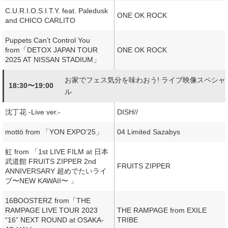
C.U.R.I.O.S.I.T.Y. feat. Paledusk
ONE OK ROCK
and CHICO CARLITO
Puppets Can’t Control You
from「DETOX JAPAN TOUR
ONE OK ROCK
2025 AT NISSAN STADIUM」
お家でフェス気分を味わおう! ライブ映像スペシャ
18:30〜19:00
ル
沈丁花 -Live ver.-
DISH//
mottö from 「YON EXPO’25」
04 Limited Sazabys
虹 from 「1st LIVE FILM at 日本
武道館 FRUITS ZIPPER 2nd
FRUITS ZIPPER
ANNIVERSARY 超めでたいライ
ブ〜NEW KAWAII〜 」
16BOOSTERZ from「THE
RAMPAGE LIVE TOUR 2023
THE RAMPAGE from EXILE
“16” NEXT ROUND at OSAKA-
TRIBE