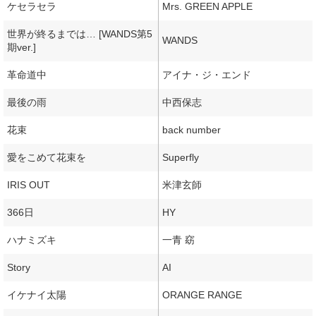
ケセラセラ
Mrs. GREEN APPLE
世界が終るまでは… [WANDS第5
WANDS
期ver.]
革命道中
アイナ・ジ・エンド
最後の雨
中西保志
花束
back number
愛をこめて花束を
Superfly
IRIS OUT
米津玄師
366日
HY
ハナミズキ
一青 窈
Story
AI
イケナイ太陽
ORANGE RANGE