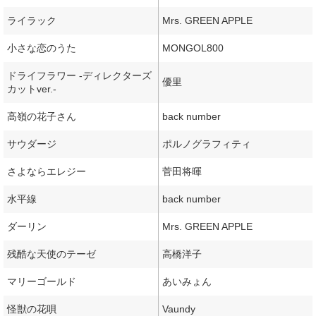
ライラック
Mrs. GREEN APPLE
小さな恋のうた
MONGOL800
ドライフラワー -ディレクターズ
優里
カットver.-
高嶺の花子さん
back number
サウダージ
ポルノグラフィティ
さよならエレジー
菅田将暉
水平線
back number
ダーリン
Mrs. GREEN APPLE
残酷な天使のテーゼ
高橋洋子
マリーゴールド
あいみょん
怪獣の花唄
Vaundy