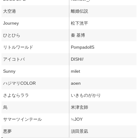
大空港
離婚伝説
Journey
松下洸平
ひとひら
秦 基博
リトルワールド
PompadollS
アイコトバ
DISH//
Sunny
milet
ハジマリCOLOR
aoen
さよならララ
いきものがかり
烏
米津玄師
サマーツインテール
≒JOY
悪夢
須田景凪