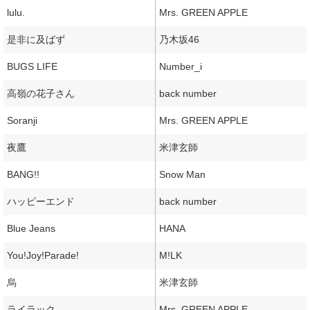
lulu.
Mrs. GREEN APPLE
是非に及ばず
乃木坂46
BUGS LIFE
Number_i
高嶺の花子さん
back number
Soranji
Mrs. GREEN APPLE
夜鷹
米津玄師
BANG!!
Snow Man
ハッピーエンド
back number
Blue Jeans
HANA
You!Joy!Parade!
M!LK
烏
米津玄師
ライラック
Mrs. GREEN APPLE