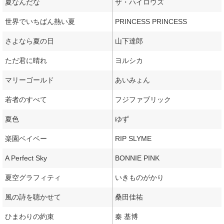
夏なんだな
ザ・ハイロウズ
世界でいちばん熱い夏
PRINCESS PRINCESS
さよなら夏の日
山下達郎
ただ君に晴れ
ヨルシカ
マリーゴールド
あいみょん
若者のすべて
フジファブリック
夏色
ゆず
楽園ベイベー
RIP SLYME
A Perfect Sky
BONNIE PINK
夏空グラフィティ
いきものがかり
風の詩を聴かせて
桑田佳祐
ひまわりの約束
秦 基博