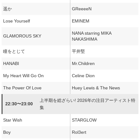
遥か
GReeeeN
Lose Yourself
EMINEM
NANA starring MIKA
GLAMOROUS SKY
NAKASHIMA
瞳をとじて
平井堅
HANABI
Mr.Children
My Heart Will Go On
Celine Dion
The Power Of Love
Huey Lewis & The News
上半期を総ざらい! 2026年の注目アーティスト特
22:30〜23:00
集
Star Wish
STARGLOW
Boy
Rol3ert