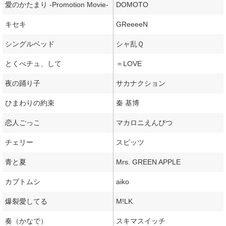
愛のかたまり -Promotion Movie-
DOMOTO
キセキ
GReeeeN
シングルベッド
シャ乱Ｑ
とくべチュ、して
＝LOVE
夜の踊り子
サカナクション
ひまわりの約束
秦 基博
恋人ごっこ
マカロニえんぴつ
チェリー
スピッツ
青と夏
Mrs. GREEN APPLE
カブトムシ
aiko
爆裂愛してる
M!LK
奏（かなで）
スキマスイッチ