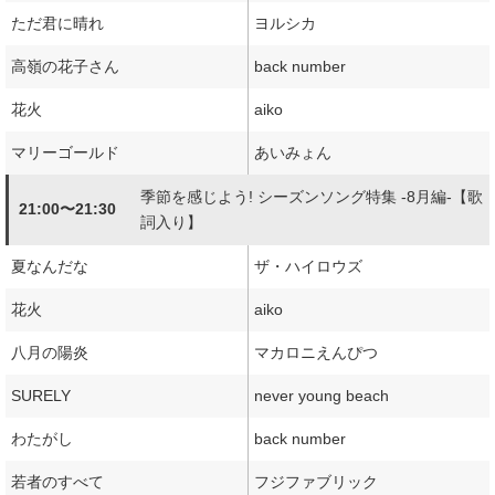
ただ君に晴れ
ヨルシカ
高嶺の花子さん
back number
花火
aiko
マリーゴールド
あいみょん
季節を感じよう! シーズンソング特集 -8月編-【歌
21:00〜21:30
詞入り】
夏なんだな
ザ・ハイロウズ
花火
aiko
八月の陽炎
マカロニえんぴつ
SURELY
never young beach
わたがし
back number
若者のすべて
フジファブリック