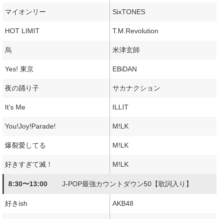
マイオンリー
SixTONES
HOT LIMIT
T.M.Revolution
烏
米津玄師
Yes! 東京
EBiDAN
夜の踊り子
サカナクション
It’s Me
ILLIT
You!Joy!Parade!
M!LK
爆裂愛してる
M!LK
好きすぎて滅！
M!LK
8:30〜13:00
J-POP最強カウントダウン50【歌詞入り】
好きish
AKB48