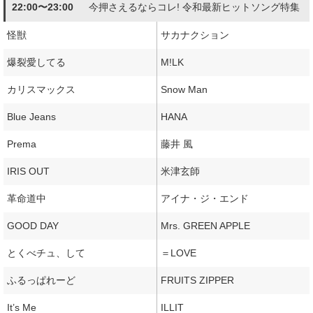
22:00〜23:00
今押さえるならコレ! 令和最新ヒットソング特集
怪獣
サカナクション
爆裂愛してる
M!LK
カリスマックス
Snow Man
Blue Jeans
HANA
Prema
藤井 風
IRIS OUT
米津玄師
革命道中
アイナ・ジ・エンド
GOOD DAY
Mrs. GREEN APPLE
とくべチュ、して
＝LOVE
ふるっぱれーど
FRUITS ZIPPER
It’s Me
ILLIT