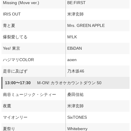
Missing (Move ver.)
BE:FIRST
IRIS OUT
米津玄師
青と夏
Mrs. GREEN APPLE
爆裂愛してる
M!LK
Yes! 東京
EBiDAN
ハジマリCOLOR
aoen
是非に及ばず
乃木坂46
13:00〜17:30
M-ON! カラオケカウントダウン 50
南谷ミュージック・シティー
桑田佳祐
夜鷹
米津玄師
マイオンリー
SixTONES
夏祭り
Whiteberry