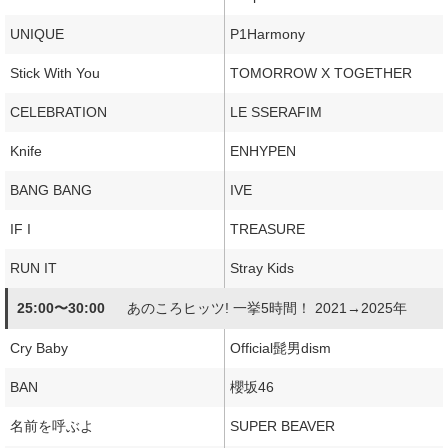
UNIQUE
P1Harmony
Stick With You
TOMORROW X TOGETHER
CELEBRATION
LE SSERAFIM
Knife
ENHYPEN
BANG BANG
IVE
IF I
TREASURE
RUN IT
Stray Kids
25:00〜30:00
あのころヒッツ! 一挙5時間！ 2021→2025年
Cry Baby
Official髭男dism
BAN
櫻坂46
名前を呼ぶよ
SUPER BEAVER