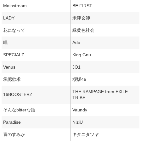
Mainstream
BE:FIRST
LADY
米津玄師
花になって
緑黄色社会
唱
Ado
SPECIALZ
King Gnu
Venus
JO1
承認欲求
櫻坂46
THE RAMPAGE from EXILE
16BOOSTERZ
TRIBE
そんなbitterな話
Vaundy
Paradise
NiziU
青のすみか
キタニタツヤ