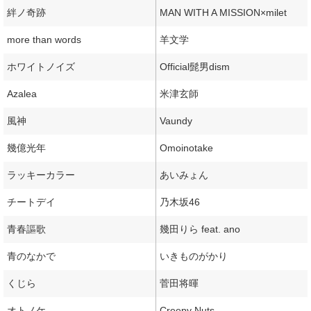
絆ノ奇跡
MAN WITH A MISSION×milet
more than words
羊文学
ホワイトノイズ
Official髭男dism
Azalea
米津玄師
風神
Vaundy
幾億光年
Omoinotake
ラッキーカラー
あいみょん
チートデイ
乃木坂46
青春謳歌
幾田りら feat. ano
青のなかで
いきものがかり
くじら
菅田将暉
オトノケ
Creepy Nuts