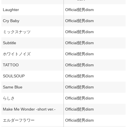
Laughter
Official髭男dism
Cry Baby
Official髭男dism
ミックスナッツ
Official髭男dism
Subtitle
Official髭男dism
ホワイトノイズ
Official髭男dism
TATTOO
Official髭男dism
SOULSOUP
Official髭男dism
Same Blue
Official髭男dism
らしさ
Official髭男dism
Make Me Wonder -short ver.-
Official髭男dism
エルダーフラワー
Official髭男dism