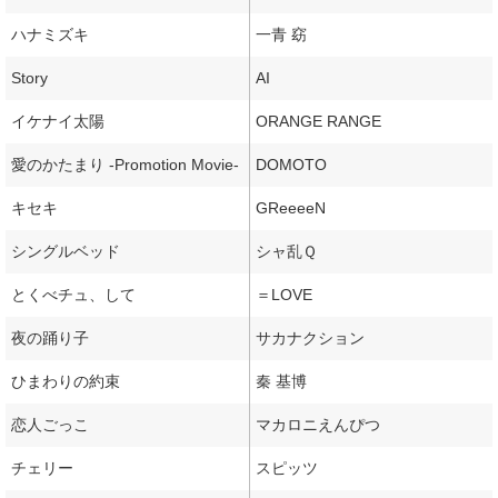
ハナミズキ
一青 窈
Story
AI
イケナイ太陽
ORANGE RANGE
愛のかたまり -Promotion Movie-
DOMOTO
キセキ
GReeeeN
シングルベッド
シャ乱Ｑ
とくべチュ、して
＝LOVE
夜の踊り子
サカナクション
ひまわりの約束
秦 基博
恋人ごっこ
マカロニえんぴつ
チェリー
スピッツ