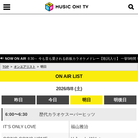
NOW ON AIR
8:30～ 今も昔も愛される鉄板カラオケメドレー【歌詞入り】 一挙5時間
TOP
オンエアリスト
明日
ON AIR LIST
2026/8/8 (土)
昨日
今日
明日
明後日
6:00〜6:30
歴代カラオケスーパーヒッツ
IT'S ONLY LOVE
福山雅治