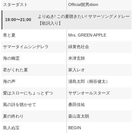
スターダスト
Official髭男dism
よりぬき! この夏聴きたい! サマーソングメドレー
19:00〜21:00
【歌詞入り】
青と夏
Mrs. GREEN APPLE
サマータイムシンデレラ
緑黄色社会
海の幽霊
米津玄師
君がくれた夏
家入レオ
海の声
浦島太郎（桐谷健太）
愛はスローにちょっとずつ
サザンオールスターズ
風の詩を聴かせて
桑田佳祐
夏の終わり
森山直太朗
島人ぬ宝
BEGIN