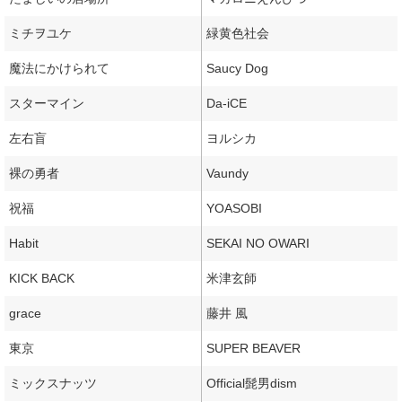
ミチヲユケ
緑黄色社会
魔法にかけられて
Saucy Dog
スターマイン
Da-iCE
左右盲
ヨルシカ
裸の勇者
Vaundy
祝福
YOASOBI
Habit
SEKAI NO OWARI
KICK BACK
米津玄師
grace
藤井 風
東京
SUPER BEAVER
ミックスナッツ
Official髭男dism