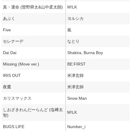
真・運命 (曽野舜太&山中柔太朗)
M!LK
あぶく
ヨルシカ
Five
嵐
セレナーデ
なとり
Dai Dai
Shakira, Burna Boy
Missing (Move ver.)
BE:FIRST
IRIS OUT
米津玄師
夜鷹
米津玄師
カリスマックス
Snow Man
しおざきわんだーらんど (塩﨑太
M!LK
智)
BUGS LIFE
Number_i