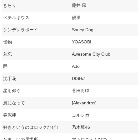
きらり
藤井 風
ベテルギウス
優里
シンデレラボーイ
Saucy Dog
怪物
YOASOBI
勿忘
Awesome City Club
踊
Ado
沈丁花
DISH//
星を仰ぐ
菅田将暉
風になって
[Alexandros]
春泥棒
ヨルシカ
好きというのはロックだぜ！
乃木坂46
たましいの居場所
マカロニえんぴつ