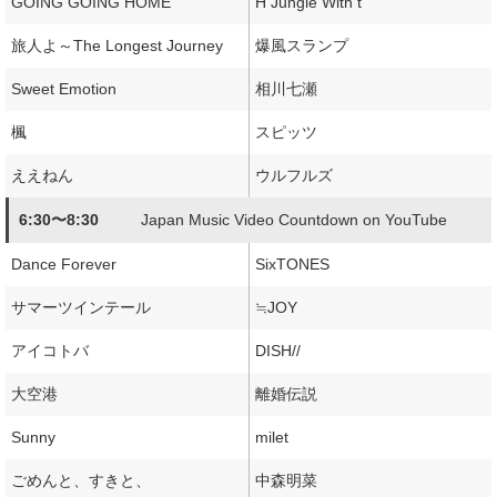
GOING GOING HOME
H Jungle With t
旅人よ～The Longest Journey
爆風スランプ
Sweet Emotion
相川七瀬
楓
スピッツ
ええねん
ウルフルズ
6:30〜8:30
Japan Music Video Countdown on YouTube
Dance Forever
SixTONES
サマーツインテール
≒JOY
アイコトバ
DISH//
大空港
離婚伝説
Sunny
milet
ごめんと、すきと、
中森明菜