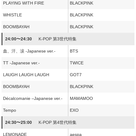
PLAYING WITH FIRE
BLACKPINK
WHISTLE
BLACKPINK
BOOMBAYAH
BLACKPINK
24:00〜24:30
K-POP 第3世代特集
血、汗、涙 -Japanese ver.-
BTS
TT -Japanese ver.-
TWICE
LAUGH LAUGH LAUGH
GOT7
BOOMBAYAH
BLACKPINK
Décalcomanie –Japanese ver.-
MAMAMOO
Tempo
EXO
24:30〜25:00
K-POP 第4世代特集
LEMONADE
aespa