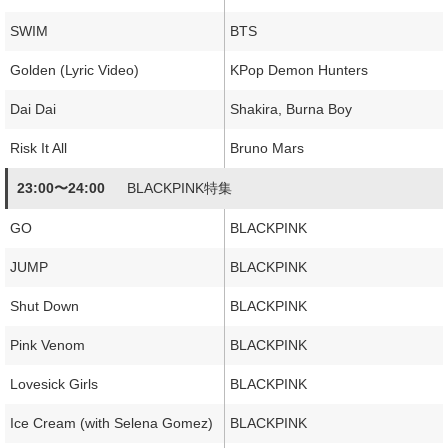
SWIM
BTS
Golden (Lyric Video)
KPop Demon Hunters
Dai Dai
Shakira, Burna Boy
Risk It All
Bruno Mars
23:00〜24:00
BLACKPINK特集
GO
BLACKPINK
JUMP
BLACKPINK
Shut Down
BLACKPINK
Pink Venom
BLACKPINK
Lovesick Girls
BLACKPINK
Ice Cream (with Selena Gomez)
BLACKPINK