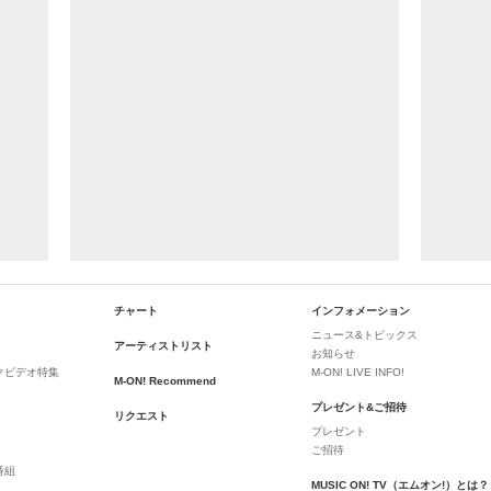
チャート
インフォメーション
ニュース&トピックス
アーティストリスト
お知らせ
クビデオ特集
M-ON! LIVE INFO!
M-ON! Recommend
プレゼント&ご招待
リクエスト
プレゼント
ご招待
番組
MUSIC ON! TV（エムオン!）とは？