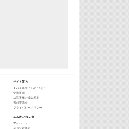
29:00
最新最強! 歌えるヒッツ
サイト案内
モバイルサイトのご紹介
免責事項
放送番組の編集基準
番組審議会
プライバシーポリシー
エムオン!友の会
マイページ
会員登録案内