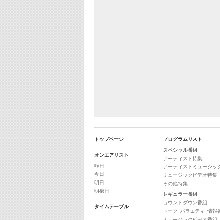
トップページ
プログラムリスト
スペシャル番組
オンエアリスト
アーティスト特集
昨日
アーティストミュージッ
今日
ミュージックビデオ特集
明日
その他特集
明後日
レギュラー番組
カウントダウン番組
タイムテーブル
トーク･バラエティ･情報
ミュージックビデオ番組