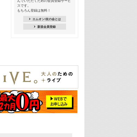
んでいただくための会員登録サービ
18:30
スです。
M-ON! Countdown K
もちろん登録は無料！
20:00
エムオン!友の会とは
M-ON! カラオケカウントダウン 20
新規会員登録
22:00
耳に残る歴代CMソングメドレー
22:30
フェスで見たい! 人気アーティストの
ライブミュージックビデオ特集
23:00
SUPER EIGHT特集
24:00
あのころヒッツ! 2025年
25:00
エムオン! ヒッツ
26:00
歴代カラオケスーパーヒッツ
27:00
Japan Music Video Countdown on
YouTube