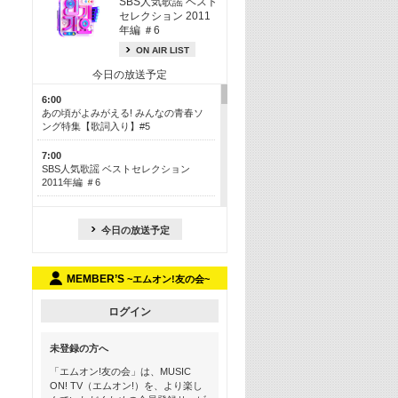
SBS人気歌謡 ベスト
セレクション 2011
年編 ＃6
ON AIR LIST
今日の放送予定
6:00
あの頃がよみがえる! みんなの青春ソ
ング特集【歌詞入り】#5
7:00
SBS人気歌謡 ベストセレクション
2011年編 ＃6
8:30
今も昔も愛される鉄板カラオケメドレ
今日の放送予定
ー【歌詞入り】 一挙5時間！
13:30
MEMBER’S
~エムオン!友の会~
Apple Music カウントダウン 20
15:30
ログイン
この夏聴きたい! サマーソングメドレ
ー【歌詞入り】 #5
未登録の方へ
16:30
「エムオン!友の会」は、MUSIC
あのころK-POPヒッツ! 2018→2021年
ON! TV（エムオン!）を、より楽し