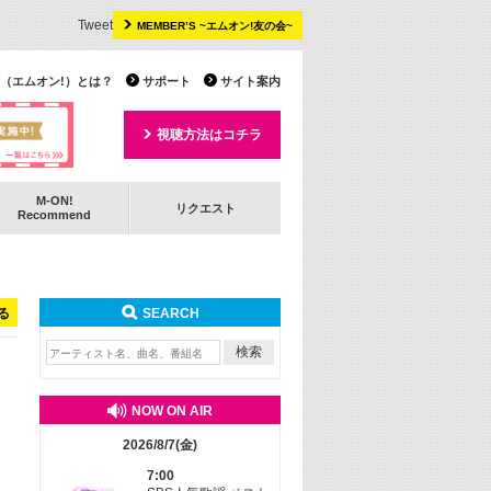
Tweet
MEMBER’S ~エムオン!友の会~
 TV（エムオン!）とは？
サポート
サイト案内
視聴方法はコチラ
M-ON!
リクエスト
Recommend
る
SEARCH
NOW ON AIR
2026/8/7(金)
7:00