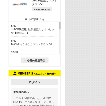
J-POP最強カウント
ダウン50
ON AIR LIST
今日の放送予定
6:00
J-POP決定版! 歴代最強ミリオンヒッ
ツ【歌詞入り】
8:00
M-ON! カラオケカウントダウン 50
12:30
J-POP最強カウントダウン50
今日の放送予定
17:00
ONE OK ROCK特集
MEMBER’S
~エムオン!友の会~
18:30
お家でフェス気分を味わおう! ライブ
映像スペシャル
ログイン
19:00
未登録の方へ
Hits ON! 最新アニメ主題歌特集 ＜＃
17＞
「エムオン!友の会」は、MUSIC
ON! TV（エムオン!）を、より楽し
19:30
んでいただくための会員登録サービ