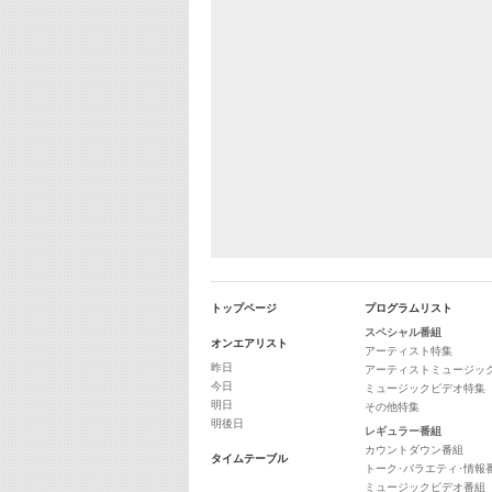
トップページ
プログラムリスト
スペシャル番組
オンエアリスト
アーティスト特集
昨日
アーティストミュージッ
今日
ミュージックビデオ特集
明日
その他特集
明後日
レギュラー番組
カウントダウン番組
タイムテーブル
トーク･バラエティ･情報
ミュージックビデオ番組