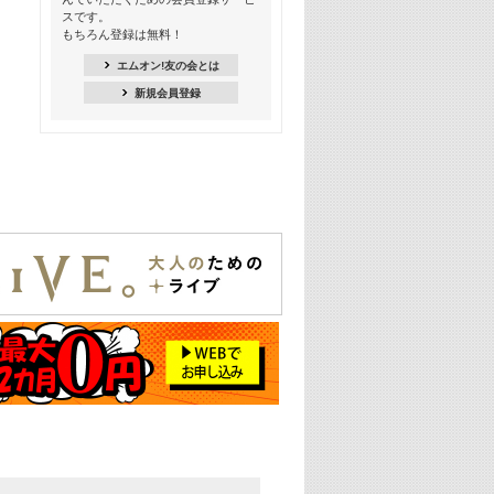
Kis-My-Ft2特集
スです。
もちろん登録は無料！
20:00
NEWS特集
エムオン!友の会とは
新規会員登録
21:00
大人気! 映画主題歌特集
22:30
上半期を総ざらい! 2026年の注目アー
ティスト特集
23:00
エムオン! ビッグヒッツ
25:00
この夏聴きたい! サマーソングメドレ
ー【歌詞入り】 一挙5時間！