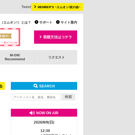
Tweet
MEMBER’S ~エムオン!友の会~
 TV（エムオン!）とは？
サポート
サイト案内
視聴方法はコチラ
M-ON!
リクエスト
Recommend
る
SEARCH
NOW ON AIR
2026/8/9(日)
12:30