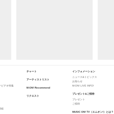
チャート
インフォメーション
ニュース&トピックス
アーティストリスト
お知らせ
クビデオ特集
M-ON! LIVE INFO!
M-ON! Recommend
プレゼント&ご招待
リクエスト
プレゼント
ご招待
番組
MUSIC ON! TV（エムオン!）とは？