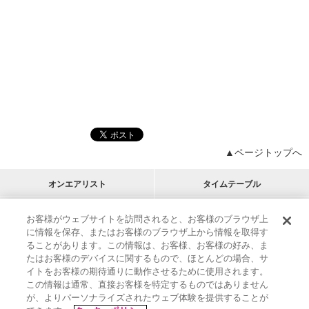
▲ページトップへ
オンエアリスト
タイムテーブル
プログラムリスト
チャート
お客様がウェブサイトを訪問されると、お客様のブラウザ上
に情報を保存、またはお客様のブラウザ上から情報を取得す
M-ON!
アーティストリスト
リクエスト
ることがあります。この情報は、お客様、お客様の好み、ま
RECOMMEND
たはお客様のデバイスに関するもので、ほとんどの場合、サ
イトをお客様の期待通りに動作させるために使用されます。
インフォメーション
|
プレゼント&ご招待
この情報は通常、直接お客様を特定するものではありません
MUSIC ON! TV（エムオン!）とは？
|
サポート
が、よりパーソナライズされたウェブ体験を提供することが
サイト案内
|
エムオン!友の会
|
クッキーの詳細