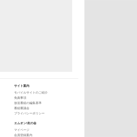
25:30
エムオン! ヒッツ
27:00
歴代カラオケスーパーヒッツ
28:00
M-ON! Countdown International 10
29:00
最新最強! 歌えるヒッツ
サイト案内
モバイルサイトのご紹介
免責事項
放送番組の編集基準
番組審議会
プライバシーポリシー
エムオン!友の会
マイページ
会員登録案内