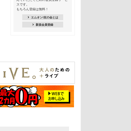
スです。
16:30
もちろん登録は無料！
Apple Music カウントダウン 20
エムオン!友の会とは
18:30
新規会員登録
あのころK-POPヒッツ! 2021年
19:00
韓ON! Countdown 10
20:00
J-POP最強カウントダウン20【歌詞入
り】
22:00
大人のための名曲セレクション ～バン
ド編～【歌詞入り】
22:30
今推したい! エムオン!おすすめミュー
ジックビデオ特集＜#28＞
23:00
METROCK 2026 ライブスペシャル＜
NEW BEAT SQUARE day2＞
24:30
あのころヒッツ! 2024年