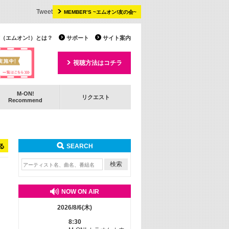
Tweet
MEMBER’S ~エムオン!友の会~
 TV（エムオン!）とは？
サポート
サイト案内
視聴方法はコチラ
M-ON!
リクエスト
Recommend
る
SEARCH
NOW ON AIR
2026/8/6(木)
8:30