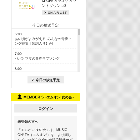
M-ON! カラオケカウ
ントダウン 50
ON AIR LIST
今日の放送予定
6:00
あの頃がよみがえる! みんなの青春ソ
ング特集【歌詞入り】#4
7:00
パパとママの青春ラブソング
8:00
あのころドラマヒッツ! 2013年
今日の放送予定
8:30
M-ON! カラオケカウントダウン 50
MEMBER’S
~エムオン!友の会~
13:00
歴代カラオケスーパーヒッツ
ログイン
13:30
LINE MUSICカウントダウン20
未登録の方へ
15:30
「エムオン!友の会」は、MUSIC
この夏聴きたい! サマーソングメドレ
ON! TV（エムオン!）を、より楽し
ー【歌詞入り】 #4
んでいただくための会員登録サービ