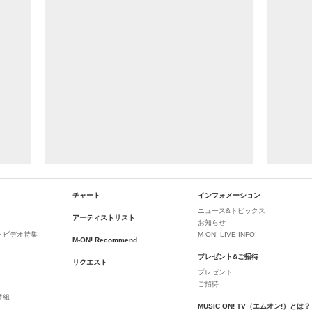
チャート
インフォメーション
ニュース&トピックス
アーティストリスト
お知らせ
クビデオ特集
M-ON! LIVE INFO!
M-ON! Recommend
プレゼント&ご招待
リクエスト
プレゼント
ご招待
番組
MUSIC ON! TV（エムオン!）とは？