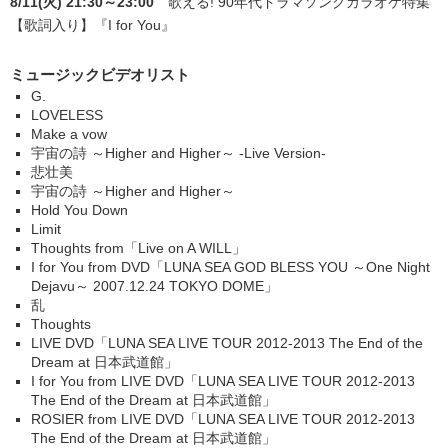
8/11(火) 21:30～23:00
歌える! 90年代ドラマソングカラオケ特集
【歌詞入り】
『I for You』
ミュージックビデオリスト
G.
LOVELESS
Make a vow
宇宙の詩 ～Higher and Higher～ -Live Version-
悲壮美
宇宙の詩 ～Higher and Higher～
Hold You Down
Limit
Thoughts from「Live on A WILL」
I for You from DVD「LUNA SEA GOD BLESS YOU ～One Night
Dejavu～ 2007.12.24 TOKYO DOME」
乱
Thoughts
LIVE DVD「LUNA SEA LIVE TOUR 2012-2013 The End of the
Dream at 日本武道館」
I for You from LIVE DVD「LUNA SEA LIVE TOUR 2012-2013
The End of the Dream at 日本武道館」
ROSIER from LIVE DVD「LUNA SEA LIVE TOUR 2012-2013
The End of the Dream at 日本武道館」