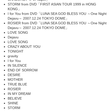
STORM from DVD「FIRST ASIAN TOUR 1999 in HONG
KONG」
I for You from DVD「LUNA SEA GOD BLESS YOU ～One Night
Dejavu～ 2007.12.24 TOKYO DOME」
ROSIER from DVD「LUNA SEA GOD BLESS YOU ～One Night
Dejavu～ 2007.12.24 TOKYO DOME」
LOVE SONG
Dejavu
LOVE SONG
CRAZY ABOUT YOU
TONIGHT
gravity
I for You
IN SILENCE
END OF SORROW
DESIRE
MOTHER
TRUE BLUE
ROSIER
IN MY DREAM
BELIEVE
SHINE
STORM