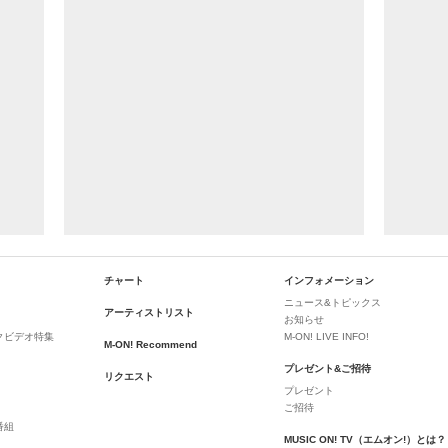
チャート
インフォメーション
ニュース&トピックス
アーティストリスト
お知らせ
クビデオ特集
M-ON! LIVE INFO!
M-ON! Recommend
プレゼント&ご招待
リクエスト
プレゼント
ご招待
番組
MUSIC ON! TV（エムオン!）とは？