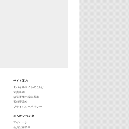
29:00
最新最強! 歌えるヒッツ
サイト案内
モバイルサイトのご紹介
免責事項
放送番組の編集基準
番組審議会
プライバシーポリシー
エムオン!友の会
マイページ
会員登録案内