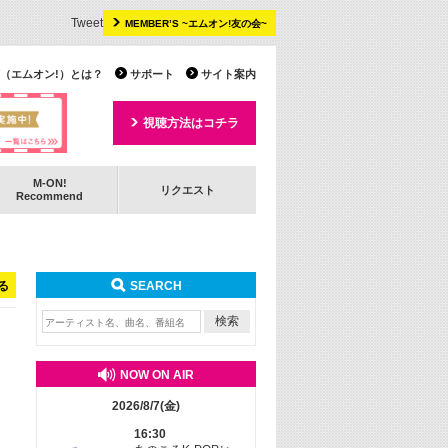
Tweet
MEMBER’S ~エムオン!友の会~
 TV（エムオン!）とは？
サポート
サイト案内
視聴方法はコチラ
M-ON!
リクエスト
Recommend
る
SEARCH
NOW ON AIR
2026/8/7(金)
16:30