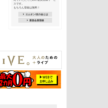
18:30
スです。
M-ON! Countdown K
もちろん登録は無料！
20:00
エムオン!友の会とは
M-ON! カラオケカウントダウン 20
新規会員登録
22:00
耳に残る歴代CMソングメドレー
22:30
フェスで見たい! 人気アーティストの
ライブミュージックビデオ特集
23:00
SUPER EIGHT特集
24:00
あのころヒッツ! 2025年
25:00
エムオン! ヒッツ
26:00
歴代カラオケスーパーヒッツ
27:00
Japan Music Video Countdown on
YouTube