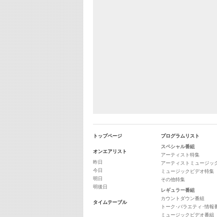
トップページ
プログラムリスト
スペシャル番組
オンエアリスト
アーティスト特集
昨日
アーティストミュージッ
今日
ミュージックビデオ特集
明日
その他特集
明後日
レギュラー番組
カウントダウン番組
タイムテーブル
トーク･バラエティ･情報
ミュージックビデオ番組