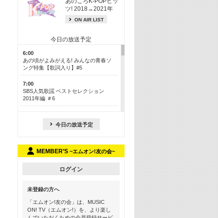
あのころK-POPヒッ
ツ! 2018→2021年
ON AIR LIST
今日の放送予定
6:00
あの頃がよみがえる! みんなの青春ソ
ング特集【歌詞入り】#5
7:00
SBS人気歌謡 ベストセレクション
2011年編 ＃6
8:30
今も昔も愛される鉄板カラオケメドレ
今日の放送予定
ー【歌詞入り】 一挙5時間！
13:30
MEMBER’S
~エムオン!友の会~
Apple Music カウントダウン 20
15:30
ログイン
この夏聴きたい! サマーソングメドレ
ー【歌詞入り】 #5
未登録の方へ
16:30
「エムオン!友の会」は、MUSIC
あのころK-POPヒッツ! 2018→2021年
ON! TV（エムオン!）を、より楽し
んでいただくための会員登録サービ