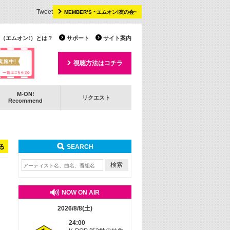
Tweet
MEMBER’S ~エムオン!友の会~
 TV（エムオン!）とは？
サポート
サイト案内
視聴方法はコチラ
M-ON!
リクエスト
Recommend
る
SEARCH
NOW ON AIR
2026/8/8(土)
24:00