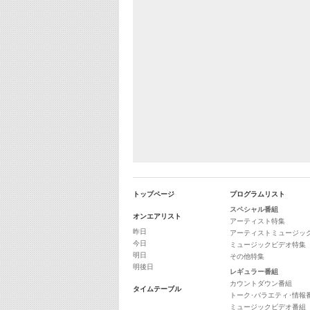
トップページ
プログラムリスト
スペシャル番組
オンエアリスト
アーティスト特集
昨日
アーティストミュージッ
今日
ミュージックビデオ特集
明日
その他特集
明後日
レギュラー番組
カウントダウン番組
タイムテーブル
トーク･バラエティ･情報
ミュージックビデオ番組