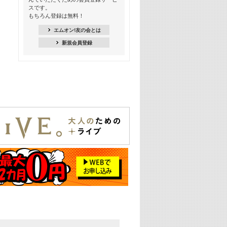
季節を感じよう! シーズンソング特集
スです。
-8月編-【歌詞入り】
もちろん登録は無料！
21:30
エムオン!友の会とは
臨場感満載! 人気バンドのライブミュ
新規会員登録
ージックビデオ特集
22:00
今押さえるならコレ! 令和最新ヒット
ソング特集
23:00
BLACKPINK特集
24:00
K-POP 第3世代特集
24:30
K-POP 第4世代特集
25:00
あのころヒッツ! 一挙5時間！
2021→2025年