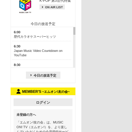
K-POP 第3世代特集
ON AIR LIST
今日の放送予定
6:00
歴代カラオケスーパーヒッツ
6:30
Japan Music Video Countdown on
YouTube
8:30
J-POP最強カウントダウン50【歌詞入
り】
今日の放送予定
13:00
M-ON! カラオケカウントダウン 50
MEMBER’S
~エムオン!友の会~
17:30
Official髭男dism特集
ログイン
19:00
未登録の方へ
よりぬき! この夏聴きたい! サマーソン
グメドレー【歌詞入り】
「エムオン!友の会」は、MUSIC
ON! TV（エムオン!）を、より楽し
21:00
んでいただくための会員登録サービ