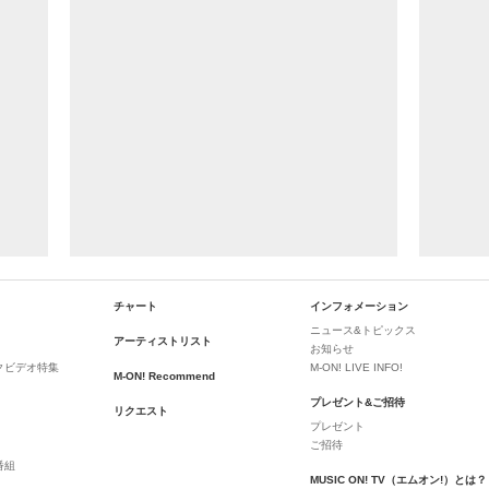
チャート
インフォメーション
ニュース&トピックス
アーティストリスト
お知らせ
クビデオ特集
M-ON! LIVE INFO!
M-ON! Recommend
プレゼント&ご招待
リクエスト
プレゼント
ご招待
番組
MUSIC ON! TV（エムオン!）とは？