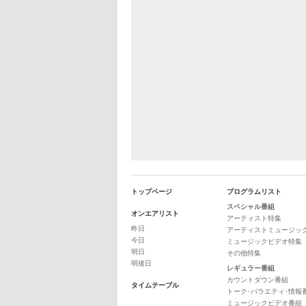
トップページ
プログラムリスト
スペシャル番組
オンエアリスト
アーティスト特集
昨日
アーティストミュージッ
今日
ミュージックビデオ特集
明日
その他特集
明後日
レギュラー番組
カウントダウン番組
タイムテーブル
トーク･バラエティ･情報
ミュージックビデオ番組