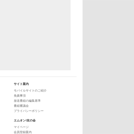
29:00
最新最強! 歌えるヒッツ
サイト案内
モバイルサイトのご紹介
免責事項
放送番組の編集基準
番組審議会
プライバシーポリシー
エムオン!友の会
マイページ
会員登録案内