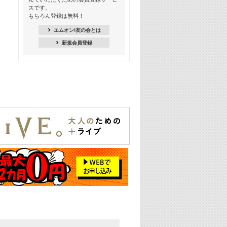
18:30
スです。
M-ON! Countdown K
もちろん登録は無料！
20:00
エムオン!友の会とは
M-ON! カラオケカウントダウン 20
新規会員登録
22:00
耳に残る歴代CMソングメドレー
22:30
フェスで見たい! 人気アーティストの
ライブミュージックビデオ特集
23:00
SUPER EIGHT特集
24:00
あのころヒッツ! 2025年
25:00
エムオン! ヒッツ
26:00
歴代カラオケスーパーヒッツ
27:00
Japan Music Video Countdown on
YouTube