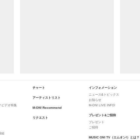
チャート
インフォメーション
ニュース&トピックス
アーティストリスト
お知らせ
クビデオ特集
M-ON! LIVE INFO!
M-ON! Recommend
プレゼント&ご招待
リクエスト
プレゼント
ご招待
番組
MUSIC ON! TV（エムオン!）とは？