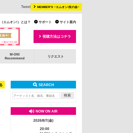
Tweet
MEMBER’S ~エムオン!友の会~
 TV（エムオン!）とは？
サポート
サイト案内
視聴方法はコチラ
M-ON!
リクエスト
Recommend
る
SEARCH
NOW ON AIR
2026/8/7(金)
20:00