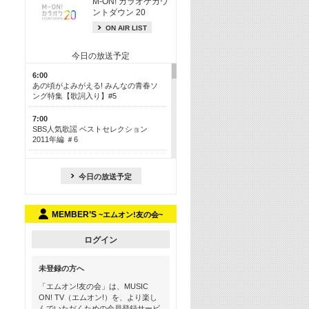
M-ON! カラオケカウ
ントダウン 20
ON AIR LIST
今日の放送予定
6:00
あの頃がよみがえる! みんなの青春ソ
ング特集【歌詞入り】#5
7:00
SBS人気歌謡 ベストセレクション
2011年編 ＃6
8:30
今も昔も愛される鉄板カラオケメドレ
今日の放送予定
ー【歌詞入り】 一挙5時間！
13:30
MEMBER’S
~エムオン!友の会~
Apple Music カウントダウン 20
15:30
ログイン
この夏聴きたい! サマーソングメドレ
ー【歌詞入り】 #5
未登録の方へ
16:30
「エムオン!友の会」は、MUSIC
あのころK-POPヒッツ! 2018→2021年
ON! TV（エムオン!）を、より楽し
んでいただくための会員登録サービ