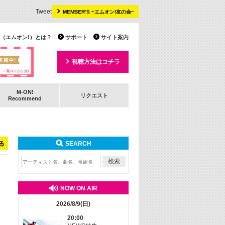
Tweet
MEMBER’S ~エムオン!友の会~
 TV（エムオン!）とは？
サポート
サイト案内
視聴方法はコチラ
M-ON!
リクエスト
Recommend
る
SEARCH
NOW ON AIR
2026/8/9(日)
20:00