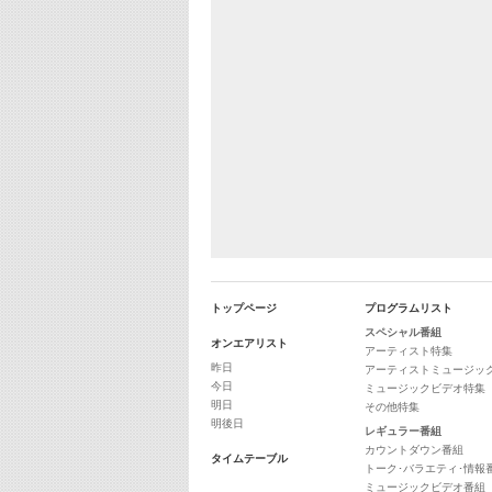
トップページ
プログラムリスト
スペシャル番組
オンエアリスト
アーティスト特集
昨日
アーティストミュージッ
今日
ミュージックビデオ特集
明日
その他特集
明後日
レギュラー番組
カウントダウン番組
タイムテーブル
トーク･バラエティ･情報
ミュージックビデオ番組