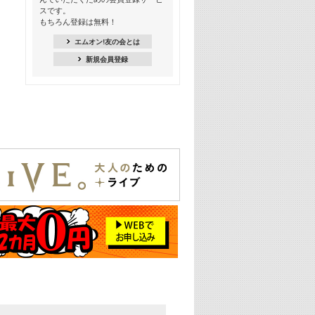
Kis-My-Ft2特集
スです。
もちろん登録は無料！
20:00
NEWS特集
エムオン!友の会とは
新規会員登録
21:00
大人気! 映画主題歌特集
22:30
上半期を総ざらい! 2026年の注目アー
ティスト特集
23:00
エムオン! ビッグヒッツ
25:00
この夏聴きたい! サマーソングメドレ
ー【歌詞入り】 一挙5時間！