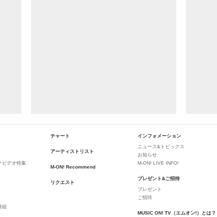
チャート
インフォメーション
ニュース&トピックス
アーティストリスト
お知らせ
クビデオ特集
M-ON! LIVE INFO!
M-ON! Recommend
プレゼント&ご招待
リクエスト
プレゼント
ご招待
番組
MUSIC ON! TV（エムオン!）とは？