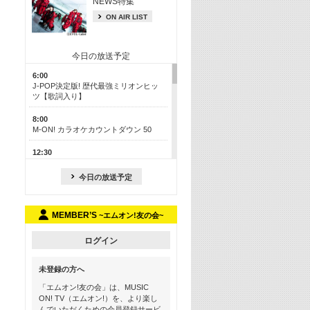
NEWS特集
ON AIR LIST
今日の放送予定
6:00
J-POP決定版! 歴代最強ミリオンヒッ
ツ【歌詞入り】
8:00
M-ON! カラオケカウントダウン 50
12:30
J-POP最強カウントダウン50
今日の放送予定
17:00
ONE OK ROCK特集
MEMBER’S
~エムオン!友の会~
18:30
お家でフェス気分を味わおう! ライブ
映像スペシャル
ログイン
19:00
未登録の方へ
Hits ON! 最新アニメ主題歌特集 ＜＃
17＞
「エムオン!友の会」は、MUSIC
ON! TV（エムオン!）を、より楽し
19:30
んでいただくための会員登録サービ