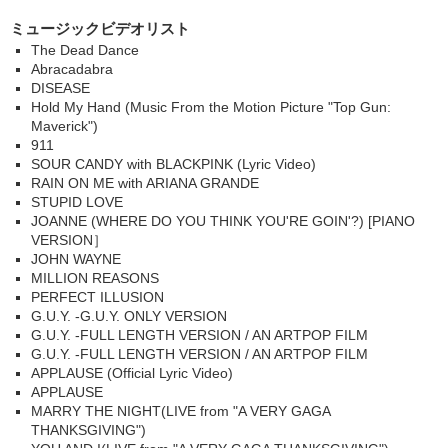
ミュージックビデオリスト
The Dead Dance
Abracadabra
DISEASE
Hold My Hand (Music From the Motion Picture "Top Gun:
Maverick")
911
SOUR CANDY with BLACKPINK (Lyric Video)
RAIN ON ME with ARIANA GRANDE
STUPID LOVE
JOANNE (WHERE DO YOU THINK YOU'RE GOIN'?) [PIANO
VERSION］
JOHN WAYNE
MILLION REASONS
PERFECT ILLUSION
G.U.Y. -G.U.Y. ONLY VERSION
G.U.Y. -FULL LENGTH VERSION / AN ARTPOP FILM
G.U.Y. -FULL LENGTH VERSION / AN ARTPOP FILM
APPLAUSE (Official Lyric Video)
APPLAUSE
MARRY THE NIGHT(LIVE from "A VERY GAGA
THANKSGIVING")