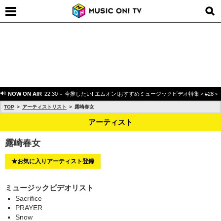
NOW ON AIR
22:30～ 今推したい! エムオン!おすすめミュージックビデオ特集＜#28＞
TOP
アーティストリスト
露崎春女
アーティスト
露崎春女
★お気に入りアーティスト登録
ミュージックビデオリスト
Sacrifice
PRAYER
Snow