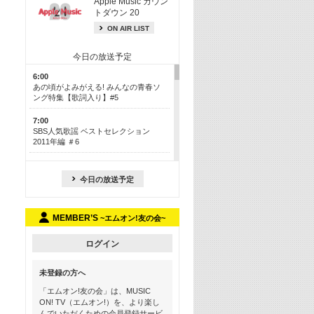
Apple Music カウン
トダウン 20
ON AIR LIST
今日の放送予定
6:00
あの頃がよみがえる! みんなの青春ソ
ング特集【歌詞入り】#5
7:00
SBS人気歌謡 ベストセレクション
2011年編 ＃6
8:30
今も昔も愛される鉄板カラオケメドレ
今日の放送予定
ー【歌詞入り】 一挙5時間！
13:30
MEMBER’S
~エムオン!友の会~
Apple Music カウントダウン 20
15:30
ログイン
この夏聴きたい! サマーソングメドレ
ー【歌詞入り】 #5
未登録の方へ
16:30
「エムオン!友の会」は、MUSIC
あのころK-POPヒッツ! 2018→2021年
ON! TV（エムオン!）を、より楽し
んでいただくための会員登録サービ