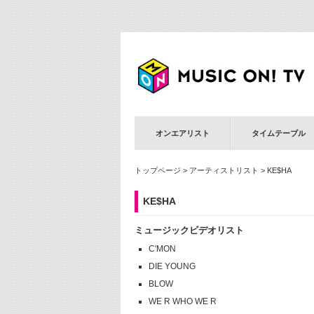
オンエアリスト
タイムテーブル
トップページ
>
アーティストリスト
> KE$HA
KE$HA
ミュージックビデオリスト
C'MON
DIE YOUNG
BLOW
WE R WHO WE R