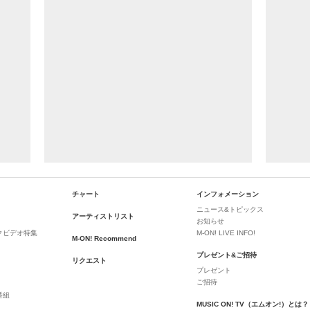
チャート
インフォメーション
ニュース&トピックス
アーティストリスト
お知らせ
クビデオ特集
M-ON! LIVE INFO!
M-ON! Recommend
プレゼント&ご招待
リクエスト
プレゼント
ご招待
番組
MUSIC ON! TV（エムオン!）とは？