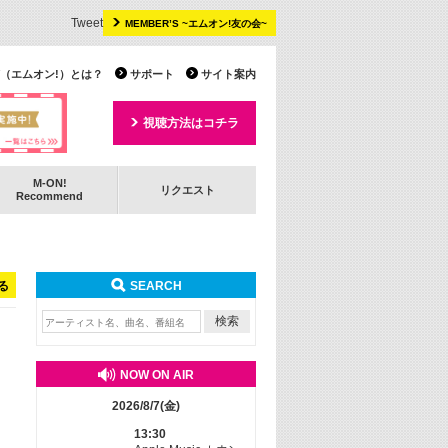
Tweet
MEMBER’S ~エムオン!友の会~
 TV（エムオン!）とは？
サポート
サイト案内
視聴方法はコチラ
M-ON!
リクエスト
Recommend
る
SEARCH
NOW ON AIR
2026/8/7(金)
13:30