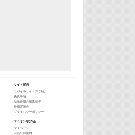
29:00
最新最強! 歌えるヒッツ
サイト案内
モバイルサイトのご紹介
免責事項
放送番組の編集基準
番組審議会
プライバシーポリシー
エムオン!友の会
マイページ
会員登録案内