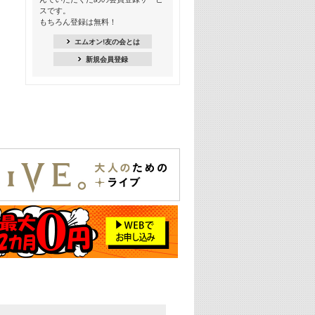
18:30
スです。
M-ON! Countdown K
もちろん登録は無料！
20:00
エムオン!友の会とは
M-ON! カラオケカウントダウン 20
新規会員登録
22:00
耳に残る歴代CMソングメドレー
22:30
フェスで見たい! 人気アーティストの
ライブミュージックビデオ特集
23:00
SUPER EIGHT特集
24:00
あのころヒッツ! 2025年
25:00
エムオン! ヒッツ
26:00
歴代カラオケスーパーヒッツ
27:00
Japan Music Video Countdown on
YouTube