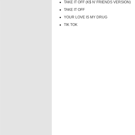
TAKE IT OFF (K$ N' FRIENDS VERSION)
TAKE IT OFF
YOUR LOVE IS MY DRUG
TIK TOK