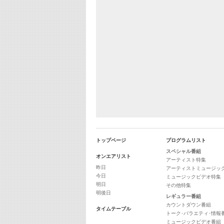
トップページ
プログラムリスト
スペシャル番組
オンエアリスト
アーティスト特集
昨日
アーティストミュージッ
今日
ミュージックビデオ特集
明日
その他特集
明後日
レギュラー番組
カウントダウン番組
タイムテーブル
トーク･バラエティ･情報
ミュージックビデオ番組