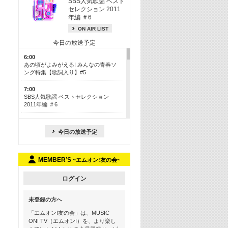
SBS人気歌謡 ベスト
セレクション 2011
年編 ＃6
ON AIR LIST
今日の放送予定
6:00
あの頃がよみがえる! みんなの青春ソ
ング特集【歌詞入り】#5
7:00
SBS人気歌謡 ベストセレクション
2011年編 ＃6
8:30
今も昔も愛される鉄板カラオケメドレ
今日の放送予定
ー【歌詞入り】 一挙5時間！
13:30
MEMBER’S
~エムオン!友の会~
Apple Music カウントダウン 20
15:30
ログイン
この夏聴きたい! サマーソングメドレ
ー【歌詞入り】 #5
未登録の方へ
16:30
「エムオン!友の会」は、MUSIC
あのころK-POPヒッツ! 2018→2021年
ON! TV（エムオン!）を、より楽し