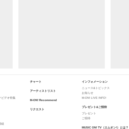
チャート
インフォメーション
ニュース&トピックス
アーティストリスト
お知らせ
クビデオ特集
M-ON! LIVE INFO!
M-ON! Recommend
プレゼント&ご招待
リクエスト
プレゼント
ご招待
番組
MUSIC ON! TV（エムオン!）とは？