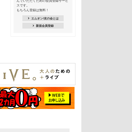
んでいただくための会員登録サービ
18:30
スです。
M-ON! Countdown K
もちろん登録は無料！
20:00
エムオン!友の会とは
M-ON! カラオケカウントダウン 20
新規会員登録
22:00
耳に残る歴代CMソングメドレー
22:30
フェスで見たい! 人気アーティストの
ライブミュージックビデオ特集
23:00
SUPER EIGHT特集
24:00
あのころヒッツ! 2025年
25:00
エムオン! ヒッツ
26:00
歴代カラオケスーパーヒッツ
27:00
Japan Music Video Countdown on
YouTube