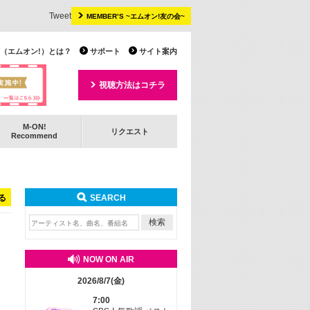
Tweet
MEMBER’S ~エムオン!友の会~
 TV（エムオン!）とは？
サポート
サイト案内
視聴方法はコチラ
M-ON!
リクエスト
Recommend
る
SEARCH
NOW ON AIR
2026/8/7(金)
7:00