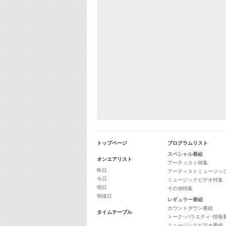
トップページ
プログラムリスト
スペシャル番組
オンエアリスト
アーティスト特集
昨日
アーティストミュージッ
今日
ミュージックビデオ特集
明日
その他特集
明後日
レギュラー番組
カウントダウン番組
タイムテーブル
トーク･バラエティ･情報
ミュージックビデオ番組