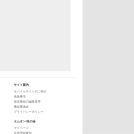
29:00
最新最強! 歌えるヒッツ
サイト案内
モバイルサイトのご紹介
免責事項
放送番組の編集基準
番組審議会
プライバシーポリシー
エムオン!友の会
マイページ
会員登録案内