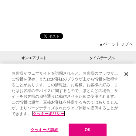
▲ページトップへ
オンエアリスト
タイムテーブル
プログラムリスト
チャート
お客様がウェブサイトを訪問されると、お客様のブラウザ上
に情報を保存、またはお客様のブラウザ上から情報を取得す
M-ON!
アーティストリスト
リクエスト
ることがあります。この情報は、お客様、お客様の好み、ま
RECOMMEND
たはお客様のデバイスに関するもので、ほとんどの場合、サ
イトをお客様の期待通りに動作させるために使用されます。
インフォメーション
|
プレゼント&ご招待
この情報は通常、直接お客様を特定するものではありません
MUSIC ON! TV（エムオン!）とは？
|
サポート
が、よりパーソナライズされたウェブ体験を提供することが
サイト案内
|
エムオン!友の会
|
クッキーの詳細
できます。
クッキーポリシー
M-ON! BOOKS
|
運営会社
クッキーの詳細
OK