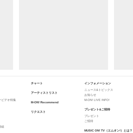
チャート
インフォメーション
ニュース&トピックス
アーティストリスト
お知らせ
クビデオ特集
M-ON! LIVE INFO!
M-ON! Recommend
プレゼント&ご招待
リクエスト
プレゼント
ご招待
番組
MUSIC ON! TV（エムオン!）とは？