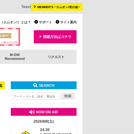
Tweet
MEMBER’S ~エムオン!友の会~
 TV（エムオン!）とは？
サポート
サイト案内
視聴方法はコチラ
M-ON!
リクエスト
Recommend
る
SEARCH
NOW ON AIR
2026/8/8(土)
24:30