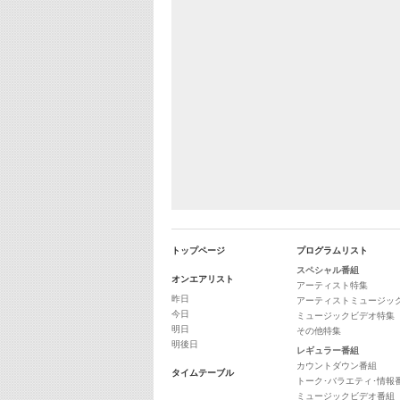
トップページ
プログラムリスト
スペシャル番組
オンエアリスト
アーティスト特集
昨日
アーティストミュージッ
今日
ミュージックビデオ特集
明日
その他特集
明後日
レギュラー番組
カウントダウン番組
タイムテーブル
トーク･バラエティ･情報
ミュージックビデオ番組