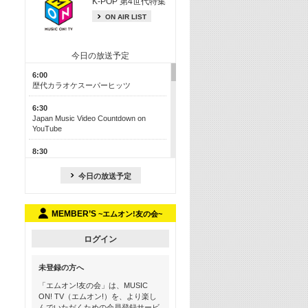
K-POP 第4世代特集
ON AIR LIST
今日の放送予定
6:00
歴代カラオケスーパーヒッツ
6:30
Japan Music Video Countdown on
YouTube
8:30
J-POP最強カウントダウン50【歌詞入
り】
今日の放送予定
13:00
M-ON! カラオケカウントダウン 50
MEMBER’S
~エムオン!友の会~
17:30
Official髭男dism特集
ログイン
19:00
未登録の方へ
よりぬき! この夏聴きたい! サマーソン
グメドレー【歌詞入り】
「エムオン!友の会」は、MUSIC
ON! TV（エムオン!）を、より楽し
21:00
んでいただくための会員登録サービ