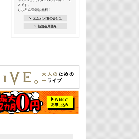
季節を感じよう! シーズンソング特集
スです。
-8月編-【歌詞入り】
もちろん登録は無料！
21:30
エムオン!友の会とは
臨場感満載! 人気バンドのライブミュ
新規会員登録
ージックビデオ特集
22:00
今押さえるならコレ! 令和最新ヒット
ソング特集
23:00
BLACKPINK特集
24:00
K-POP 第3世代特集
24:30
K-POP 第4世代特集
25:00
あのころヒッツ! 一挙5時間！
2021→2025年