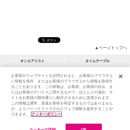
▲ページトップへ
オンエアリスト
タイムテーブル
プログラムリスト
チャート
お客様がウェブサイトを訪問されると、お客様のブラウザ上
に情報を保存、またはお客様のブラウザ上から情報を取得す
M-ON!
アーティストリスト
リクエスト
ることがあります。この情報は、お客様、お客様の好み、ま
RECOMMEND
たはお客様のデバイスに関するもので、ほとんどの場合、サ
イトをお客様の期待通りに動作させるために使用されます。
インフォメーション
|
プレゼント&ご招待
この情報は通常、直接お客様を特定するものではありません
MUSIC ON! TV（エムオン!）とは？
|
サポート
が、よりパーソナライズされたウェブ体験を提供することが
サイト案内
|
エムオン!友の会
|
クッキーの詳細
できます。
クッキーポリシー
M-ON! BOOKS
|
運営会社
クッキーの詳細
OK