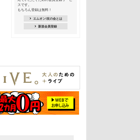
18:30
スです。
M-ON! Countdown K
もちろん登録は無料！
20:00
エムオン!友の会とは
M-ON! カラオケカウントダウン 20
新規会員登録
22:00
耳に残る歴代CMソングメドレー
22:30
フェスで見たい! 人気アーティストの
ライブミュージックビデオ特集
23:00
SUPER EIGHT特集
24:00
あのころヒッツ! 2025年
25:00
エムオン! ヒッツ
26:00
歴代カラオケスーパーヒッツ
27:00
Japan Music Video Countdown on
YouTube