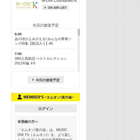
M-ON! Countdown K
ON AIR LIST
今日の放送予定
6:00
あの頃がよみがえる! みんなの青春ソ
ング特集【歌詞入り】#5
7:00
SBS人気歌謡 ベストセレクション
2011年編 ＃6
8:30
今も昔も愛される鉄板カラオケメドレ
今日の放送予定
ー【歌詞入り】 一挙5時間！
13:30
MEMBER’S
~エムオン!友の会~
Apple Music カウントダウン 20
15:30
ログイン
この夏聴きたい! サマーソングメドレ
ー【歌詞入り】 #5
未登録の方へ
16:30
「エムオン!友の会」は、MUSIC
あのころK-POPヒッツ! 2018→2021年
ON! TV（エムオン!）を、より楽し
んでいただくための会員登録サービ