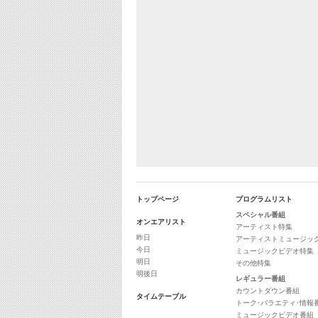
トップページ
プログラムリスト
スペシャル番組
オンエアリスト
アーティスト特集
昨日
アーティストミュージッ
今日
ミュージックビデオ特集
明日
その他特集
明後日
レギュラー番組
カウントダウン番組
タイムテーブル
トーク･バラエティ･情報
ミュージックビデオ番組