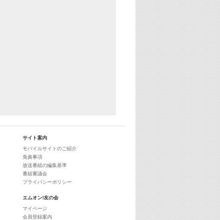
29:00
最新最強! 歌えるヒッツ
サイト案内
モバイルサイトのご紹介
免責事項
放送番組の編集基準
番組審議会
プライバシーポリシー
エムオン!友の会
マイページ
会員登録案内