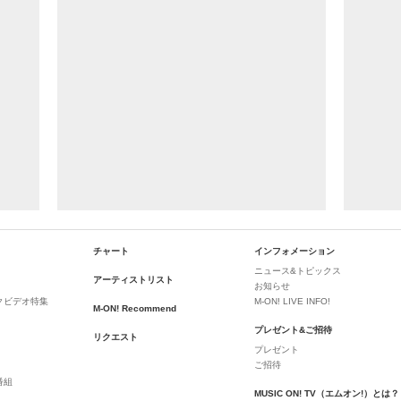
チャート
インフォメーション
ニュース&トピックス
アーティストリスト
お知らせ
クビデオ特集
M-ON! LIVE INFO!
M-ON! Recommend
プレゼント&ご招待
リクエスト
プレゼント
ご招待
番組
MUSIC ON! TV（エムオン!）とは？