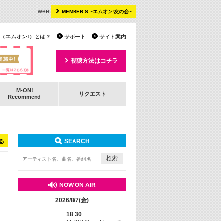
Tweet
MEMBER’S ~エムオン!友の会~
 TV（エムオン!）とは？
サポート
サイト案内
視聴方法はコチラ
M-ON!
リクエスト
Recommend
る
SEARCH
NOW ON AIR
2026/8/7(金)
18:30