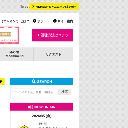
Tweet
MEMBER’S ~エムオン!友の会~
 TV（エムオン!）とは？
サポート
サイト案内
視聴方法はコチラ
M-ON!
リクエスト
Recommend
る
SEARCH
NOW ON AIR
2026/8/7(金)
15:30