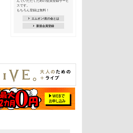
んでいただくための会員登録サービ
18:30
スです。
M-ON! Countdown K
もちろん登録は無料！
20:00
エムオン!友の会とは
M-ON! カラオケカウントダウン 20
新規会員登録
22:00
耳に残る歴代CMソングメドレー
22:30
フェスで見たい! 人気アーティストの
ライブミュージックビデオ特集
23:00
SUPER EIGHT特集
24:00
あのころヒッツ! 2025年
25:00
エムオン! ヒッツ
26:00
歴代カラオケスーパーヒッツ
27:00
Japan Music Video Countdown on
YouTube