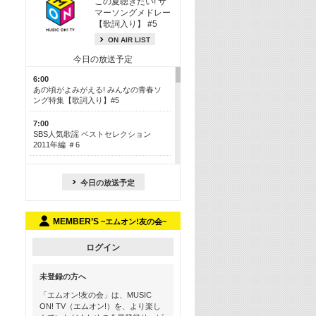
この夏聴きたい! サ
マーソングメドレー
【歌詞入り】 #5
ON AIR LIST
今日の放送予定
6:00
あの頃がよみがえる! みんなの青春ソ
ング特集【歌詞入り】#5
7:00
SBS人気歌謡 ベストセレクション
2011年編 ＃6
8:30
今も昔も愛される鉄板カラオケメドレ
今日の放送予定
ー【歌詞入り】 一挙5時間！
13:30
MEMBER’S
~エムオン!友の会~
Apple Music カウントダウン 20
15:30
ログイン
この夏聴きたい! サマーソングメドレ
ー【歌詞入り】 #5
未登録の方へ
16:30
「エムオン!友の会」は、MUSIC
あのころK-POPヒッツ! 2018→2021年
ON! TV（エムオン!）を、より楽し