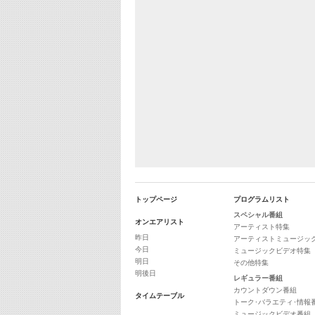
トップページ
プログラムリスト
スペシャル番組
オンエアリスト
アーティスト特集
昨日
アーティストミュージッ
今日
ミュージックビデオ特集
明日
その他特集
明後日
レギュラー番組
カウントダウン番組
タイムテーブル
トーク･バラエティ･情報
ミュージックビデオ番組