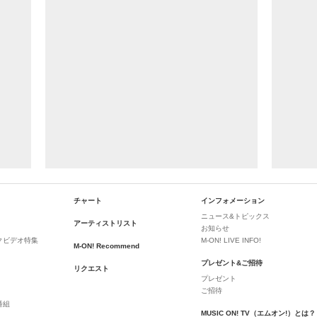
チャート
インフォメーション
ニュース&トピックス
アーティストリスト
お知らせ
クビデオ特集
M-ON! LIVE INFO!
M-ON! Recommend
プレゼント&ご招待
リクエスト
プレゼント
ご招待
番組
MUSIC ON! TV（エムオン!）とは？