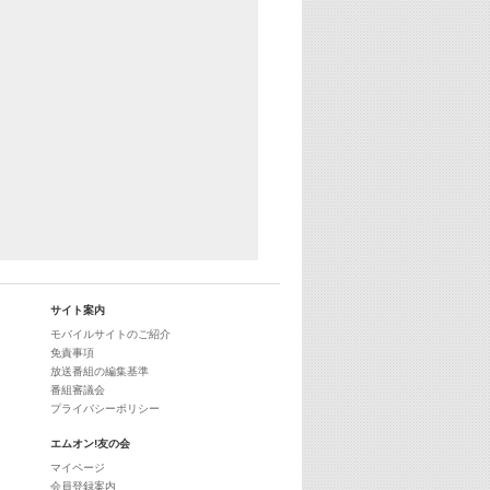
29:00
最新最強! 歌えるヒッツ
サイト案内
モバイルサイトのご紹介
免責事項
放送番組の編集基準
番組審議会
プライバシーポリシー
エムオン!友の会
マイページ
会員登録案内