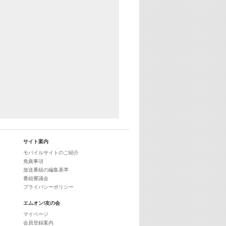
25:30
エムオン! ヒッツ
27:00
歴代カラオケスーパーヒッツ
28:00
M-ON! Countdown International 10
29:00
最新最強! 歌えるヒッツ
サイト案内
モバイルサイトのご紹介
免責事項
放送番組の編集基準
番組審議会
プライバシーポリシー
エムオン!友の会
マイページ
会員登録案内