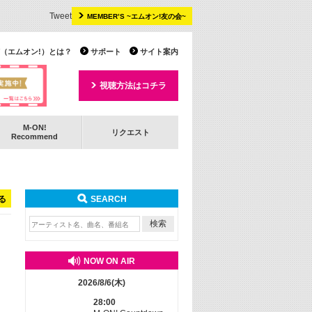
Tweet
MEMBER’S ~エムオン!友の会~
 TV（エムオン!）とは？
サポート
サイト案内
視聴方法はコチラ
M-ON!
リクエスト
Recommend
る
SEARCH
NOW ON AIR
2026/8/6(木)
28:00