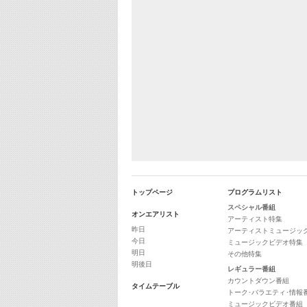
トップページ
プログラムリスト
スペシャル番組
オンエアリスト
アーティスト特集
昨日
アーティストミュージッ
今日
ミュージックビデオ特集
明日
その他特集
明後日
レギュラー番組
カウントダウン番組
タイムテーブル
トーク･バラエティ･情報
ミュージックビデオ番組