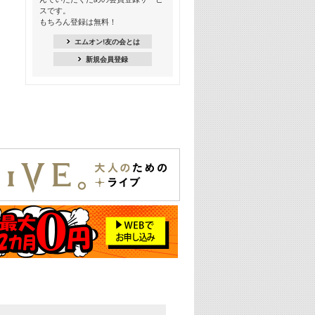
スです。
16:30
もちろん登録は無料！
Apple Music カウントダウン 20
エムオン!友の会とは
18:30
新規会員登録
あのころK-POPヒッツ! 2021年
19:00
韓ON! Countdown 10
20:00
J-POP最強カウントダウン20【歌詞入
り】
22:00
大人のための名曲セレクション ～バン
ド編～【歌詞入り】
22:30
今推したい! エムオン!おすすめミュー
ジックビデオ特集＜#28＞
23:00
METROCK 2026 ライブスペシャル＜
NEW BEAT SQUARE day2＞
24:30
あのころヒッツ! 2024年