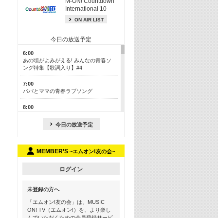
M-ON! Countdown
International 10
ON AIR LIST
今日の放送予定
6:00
あの頃がよみがえる! みんなの青春ソ
ング特集【歌詞入り】#4
7:00
パパとママの青春ラブソング
8:00
あのころドラマヒッツ! 2013年
今日の放送予定
8:30
M-ON! カラオケカウントダウン 50
MEMBER’S
~エムオン!友の会~
13:00
歴代カラオケスーパーヒッツ
ログイン
13:30
LINE MUSICカウントダウン20
未登録の方へ
15:30
「エムオン!友の会」は、MUSIC
この夏聴きたい! サマーソングメドレ
ON! TV（エムオン!）を、より楽し
ー【歌詞入り】 #4
んでいただくための会員登録サービ