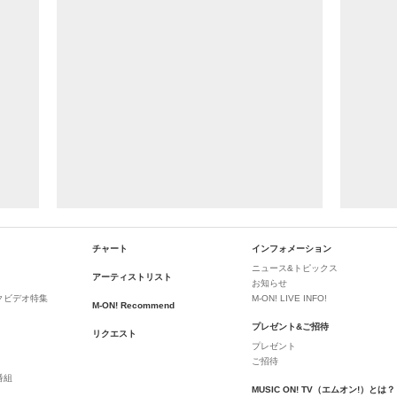
チャート
インフォメーション
ニュース&トピックス
アーティストリスト
お知らせ
クビデオ特集
M-ON! LIVE INFO!
M-ON! Recommend
プレゼント&ご招待
リクエスト
プレゼント
ご招待
番組
MUSIC ON! TV（エムオン!）とは？