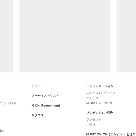
チャート
インフォメーション
ニュース&トピックス
アーティストリスト
お知らせ
クビデオ特集
M-ON! LIVE INFO!
M-ON! Recommend
プレゼント&ご招待
リクエスト
プレゼント
ご招待
番組
MUSIC ON! TV（エムオン!）とは？