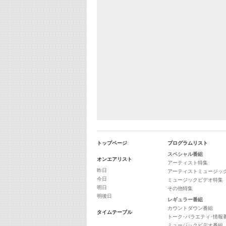
トップページ
プログラムリスト
スペシャル番組
オンエアリスト
アーティスト特集
昨日
アーティストミュージッ
今日
ミュージックビデオ特集
明日
その他特集
明後日
レギュラー番組
カウントダウン番組
タイムテーブル
トーク･バラエティ･情報
ミュージックビデオ番組