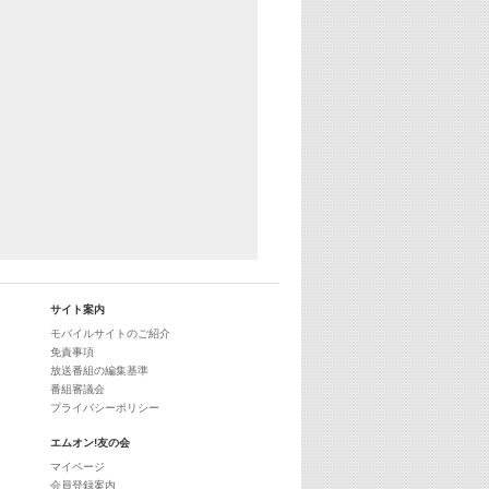
25:30
エムオン! ヒッツ
27:00
歴代カラオケスーパーヒッツ
28:00
M-ON! Countdown International 10
29:00
最新最強! 歌えるヒッツ
サイト案内
モバイルサイトのご紹介
免責事項
放送番組の編集基準
番組審議会
プライバシーポリシー
エムオン!友の会
マイページ
会員登録案内