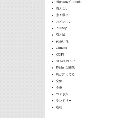
Highway Cabriolet
消えない
凛々爛々
カメレオン
journey
恋と嘘
黄色い花
Canvas
KOIKI
NOW ON AIR
絶対的な関係
風が知ってる
交信
今更
のぞき穴
ランドリー
透明