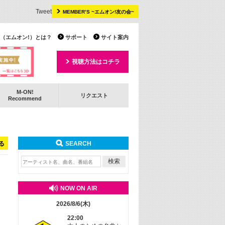
Tweet
MEMBER’S ~エムオン!友の会~
 TV（エムオン!）とは？
サポート
サイト案内
視聴方法はコチラ
M-ON!
リクエスト
Recommend
る
SEARCH
NOW ON AIR
2026/8/6(木)
22:00