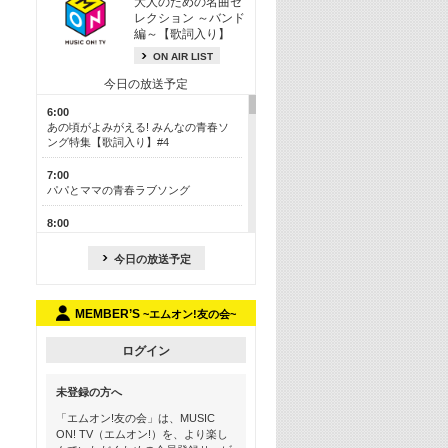
大人のための名曲セ
レクション ～バンド
編～【歌詞入り】
ON AIR LIST
今日の放送予定
6:00
あの頃がよみがえる! みんなの青春ソ
ング特集【歌詞入り】#4
7:00
パパとママの青春ラブソング
8:00
あのころドラマヒッツ! 2013年
今日の放送予定
8:30
M-ON! カラオケカウントダウン 50
MEMBER’S
~エムオン!友の会~
13:00
歴代カラオケスーパーヒッツ
ログイン
13:30
LINE MUSICカウントダウン20
未登録の方へ
15:30
「エムオン!友の会」は、MUSIC
この夏聴きたい! サマーソングメドレ
ON! TV（エムオン!）を、より楽し
ー【歌詞入り】 #4