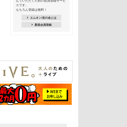
んでいただくための会員登録サービ
スです。
16:30
もちろん登録は無料！
Apple Music カウントダウン 20
エムオン!友の会とは
18:30
新規会員登録
あのころK-POPヒッツ! 2021年
19:00
韓ON! Countdown 10
20:00
J-POP最強カウントダウン20【歌詞入
り】
22:00
大人のための名曲セレクション ～バン
ド編～【歌詞入り】
22:30
今推したい! エムオン!おすすめミュー
ジックビデオ特集＜#28＞
23:00
METROCK 2026 ライブスペシャル＜
NEW BEAT SQUARE day2＞
24:30
あのころヒッツ! 2024年