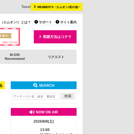
Tweet
MEMBER’S ~エムオン!友の会~
 TV（エムオン!）とは？
サポート
サイト案内
視聴方法はコチラ
M-ON!
リクエスト
Recommend
る
SEARCH
NOW ON AIR
2026/8/8(土)
13:00