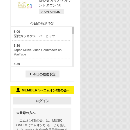
M-ON! カラオケカウ
ントダウン 50
ON AIR LIST
今日の放送予定
6:00
歴代カラオケスーパーヒッツ
6:30
Japan Music Video Countdown on
YouTube
8:30
J-POP最強カウントダウン50【歌詞入
り】
今日の放送予定
13:00
M-ON! カラオケカウントダウン 50
MEMBER’S
~エムオン!友の会~
17:30
Official髭男dism特集
ログイン
19:00
未登録の方へ
よりぬき! この夏聴きたい! サマーソン
グメドレー【歌詞入り】
「エムオン!友の会」は、MUSIC
ON! TV（エムオン!）を、より楽し
21:00
んでいただくための会員登録サービ