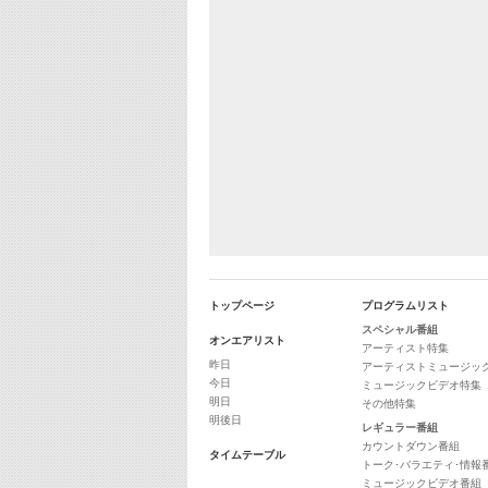
トップページ
プログラムリスト
スペシャル番組
オンエアリスト
アーティスト特集
昨日
アーティストミュージッ
今日
ミュージックビデオ特集
明日
その他特集
明後日
レギュラー番組
カウントダウン番組
タイムテーブル
トーク･バラエティ･情報
ミュージックビデオ番組