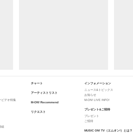
チャート
インフォメーション
ニュース&トピックス
アーティストリスト
お知らせ
クビデオ特集
M-ON! LIVE INFO!
M-ON! Recommend
プレゼント&ご招待
リクエスト
プレゼント
ご招待
番組
MUSIC ON! TV（エムオン!）とは？