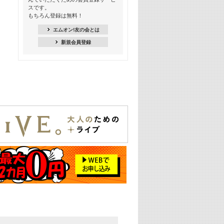
季節を感じよう! シーズンソング特集
スです。
-8月編-【歌詞入り】
もちろん登録は無料！
21:30
エムオン!友の会とは
臨場感満載! 人気バンドのライブミュ
新規会員登録
ージックビデオ特集
22:00
今押さえるならコレ! 令和最新ヒット
ソング特集
23:00
BLACKPINK特集
24:00
K-POP 第3世代特集
24:30
K-POP 第4世代特集
25:00
あのころヒッツ! 一挙5時間！
2021→2025年