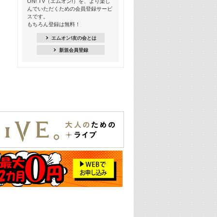
ON! TV（エムオン!）を、より楽し
ー【歌詞入り】 #4
んでいただくための会員登録サービ
スです。
16:30
もちろん登録は無料！
Apple Music カウントダウン 20
エムオン!友の会とは
18:30
新規会員登録
あのころK-POPヒッツ! 2021年
19:00
韓ON! Countdown 10
20:00
J-POP最強カウントダウン20【歌詞入
り】
22:00
大人のための名曲セレクション ～バン
ド編～【歌詞入り】
22:30
今推したい! エムオン!おすすめミュー
ジックビデオ特集＜#28＞
23:00
METROCK 2026 ライブスペシャル＜
NEW BEAT SQUARE day2＞
24:30