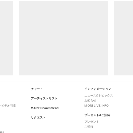
チャート
インフォメーション
ニュース&トピックス
アーティストリスト
お知らせ
クビデオ特集
M-ON! LIVE INFO!
M-ON! Recommend
プレゼント&ご招待
リクエスト
プレゼント
ご招待
番組