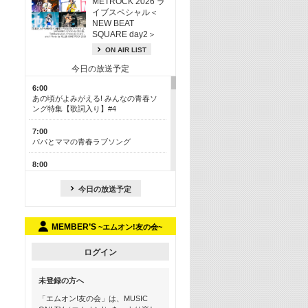
METROCK 2026 ラ
イブスペシャル＜
NEW BEAT
SQUARE day2＞
ON AIR LIST
今日の放送予定
6:00
あの頃がよみがえる! みんなの青春ソ
ング特集【歌詞入り】#4
7:00
パパとママの青春ラブソング
8:00
あのころドラマヒッツ! 2013年
今日の放送予定
8:30
M-ON! カラオケカウントダウン 50
MEMBER’S
~エムオン!友の会~
13:00
歴代カラオケスーパーヒッツ
ログイン
13:30
LINE MUSICカウントダウン20
未登録の方へ
15:30
「エムオン!友の会」は、MUSIC
この夏聴きたい! サマーソングメドレ