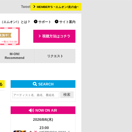
Tweet
MEMBER’S ~エムオン!友の会~
 TV（エムオン!）とは？
サポート
サイト案内
視聴方法はコチラ
M-ON!
リクエスト
Recommend
る
SEARCH
NOW ON AIR
2026/8/6(木)
23:00