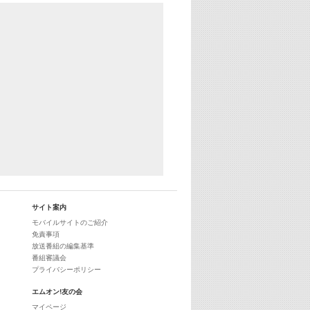
あのころヒッツ! 2024年
25:30
エムオン! ヒッツ
27:00
歴代カラオケスーパーヒッツ
28:00
M-ON! Countdown International 10
29:00
最新最強! 歌えるヒッツ
サイト案内
モバイルサイトのご紹介
免責事項
放送番組の編集基準
番組審議会
プライバシーポリシー
エムオン!友の会
マイページ