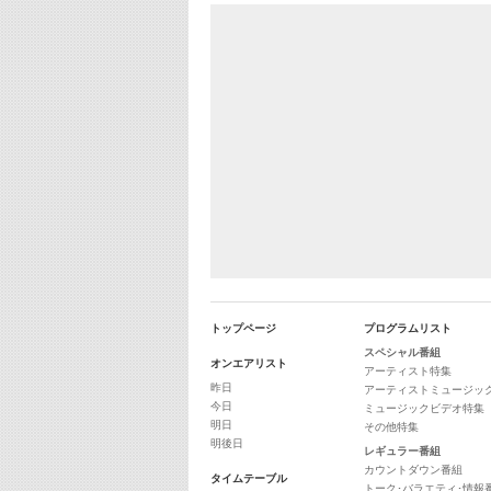
トップページ
プログラムリスト
スペシャル番組
オンエアリスト
アーティスト特集
昨日
アーティストミュージッ
今日
ミュージックビデオ特集
明日
その他特集
明後日
レギュラー番組
カウントダウン番組
タイムテーブル
トーク･バラエティ･情報