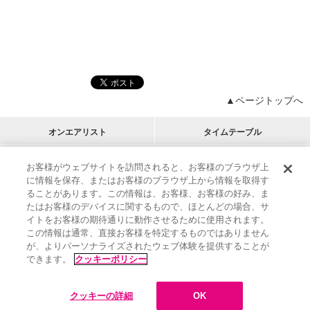
▲ページトップへ
オンエアリスト
タイムテーブル
プログラムリスト
チャート
お客様がウェブサイトを訪問されると、お客様のブラウザ上
に情報を保存、またはお客様のブラウザ上から情報を取得す
M-ON!
アーティストリスト
リクエスト
ることがあります。この情報は、お客様、お客様の好み、ま
RECOMMEND
たはお客様のデバイスに関するもので、ほとんどの場合、サ
イトをお客様の期待通りに動作させるために使用されます。
インフォメーション
|
プレゼント&ご招待
この情報は通常、直接お客様を特定するものではありません
MUSIC ON! TV（エムオン!）とは？
|
サポート
が、よりパーソナライズされたウェブ体験を提供することが
サイト案内
|
エムオン!友の会
|
クッキーの詳細
できます。
クッキーポリシー
M-ON! BOOKS
|
運営会社
クッキーの詳細
OK