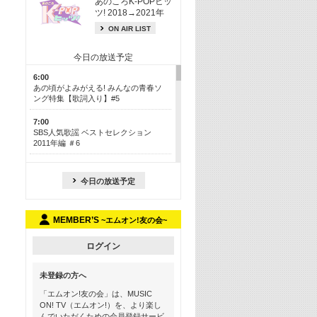
あのころK-POPヒッ
ツ! 2018→2021年
ON AIR LIST
今日の放送予定
6:00
あの頃がよみがえる! みんなの青春ソ
ング特集【歌詞入り】#5
7:00
SBS人気歌謡 ベストセレクション
2011年編 ＃6
8:30
今も昔も愛される鉄板カラオケメドレ
今日の放送予定
ー【歌詞入り】 一挙5時間！
13:30
MEMBER’S
~エムオン!友の会~
Apple Music カウントダウン 20
15:30
ログイン
この夏聴きたい! サマーソングメドレ
ー【歌詞入り】 #5
未登録の方へ
16:30
「エムオン!友の会」は、MUSIC
あのころK-POPヒッツ! 2018→2021年
ON! TV（エムオン!）を、より楽し
んでいただくための会員登録サービ