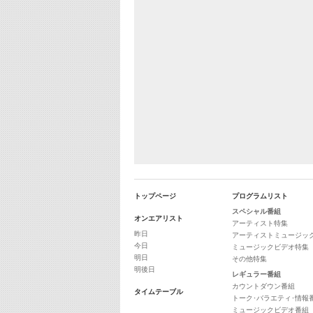
トップページ
プログラムリスト
スペシャル番組
オンエアリスト
アーティスト特集
昨日
アーティストミュージッ
今日
ミュージックビデオ特集
明日
その他特集
明後日
レギュラー番組
カウントダウン番組
タイムテーブル
トーク･バラエティ･情報
ミュージックビデオ番組