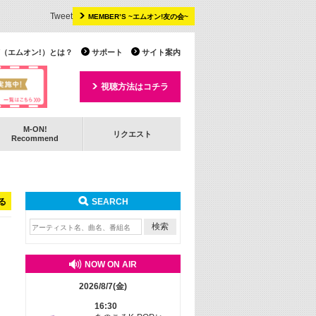
Tweet
MEMBER’S ~エムオン!友の会~
 TV（エムオン!）とは？
サポート
サイト案内
視聴方法はコチラ
M-ON!
リクエスト
Recommend
る
SEARCH
NOW ON AIR
2026/8/7(金)
16:30