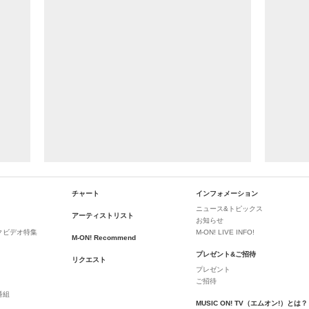
チャート
インフォメーション
ニュース&トピックス
アーティストリスト
お知らせ
クビデオ特集
M-ON! LIVE INFO!
M-ON! Recommend
プレゼント&ご招待
リクエスト
プレゼント
ご招待
番組
MUSIC ON! TV（エムオン!）とは？