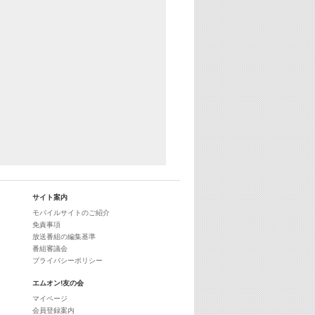
29:00
最新最強! 歌えるヒッツ
サイト案内
モバイルサイトのご紹介
免責事項
放送番組の編集基準
番組審議会
プライバシーポリシー
エムオン!友の会
マイページ
会員登録案内