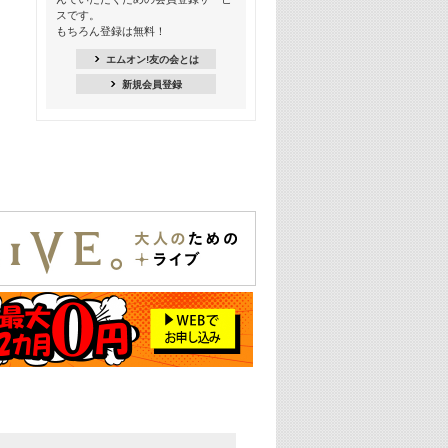
18:30
スです。
M-ON! Countdown K
もちろん登録は無料！
20:00
エムオン!友の会とは
M-ON! カラオケカウントダウン 20
新規会員登録
22:00
耳に残る歴代CMソングメドレー
22:30
フェスで見たい! 人気アーティストの
ライブミュージックビデオ特集
23:00
SUPER EIGHT特集
24:00
あのころヒッツ! 2025年
25:00
エムオン! ヒッツ
26:00
歴代カラオケスーパーヒッツ
27:00
Japan Music Video Countdown on
YouTube