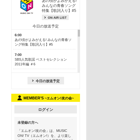
あの頃がよみがえる!
みんなの青春ソング
特集【歌詞入り】#5
ON AIR LIST
今日の放送予定
6:00
あの頃がよみがえる! みんなの青春ソ
ング特集【歌詞入り】#5
7:00
SBS人気歌謡 ベストセレクション
2011年編 ＃6
8:30
今も昔も愛される鉄板カラオケメドレ
今日の放送予定
ー【歌詞入り】 一挙5時間！
13:30
MEMBER’S
~エムオン!友の会~
Apple Music カウントダウン 20
15:30
ログイン
この夏聴きたい! サマーソングメドレ
ー【歌詞入り】 #5
未登録の方へ
16:30
「エムオン!友の会」は、MUSIC
あのころK-POPヒッツ! 2018→2021年
ON! TV（エムオン!）を、より楽し