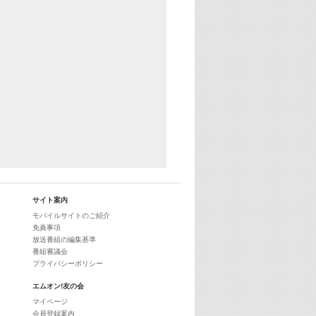
29:00
最新最強! 歌えるヒッツ
サイト案内
モバイルサイトのご紹介
免責事項
放送番組の編集基準
番組審議会
プライバシーポリシー
エムオン!友の会
マイページ
会員登録案内