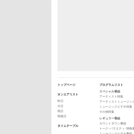
トップページ
プログラムリスト
スペシャル番組
オンエアリスト
アーティスト特集
昨日
アーティストミュージッ
今日
ミュージックビデオ特集
明日
その他特集
明後日
レギュラー番組
カウントダウン番組
タイムテーブル
トーク･バラエティ･情報
ミュージックビデオ番組