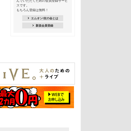
んでいただくための会員登録サービ
18:30
スです。
M-ON! Countdown K
もちろん登録は無料！
20:00
エムオン!友の会とは
M-ON! カラオケカウントダウン 20
新規会員登録
22:00
耳に残る歴代CMソングメドレー
22:30
フェスで見たい! 人気アーティストの
ライブミュージックビデオ特集
23:00
SUPER EIGHT特集
24:00
あのころヒッツ! 2025年
25:00
エムオン! ヒッツ
26:00
歴代カラオケスーパーヒッツ
27:00
Japan Music Video Countdown on
YouTube