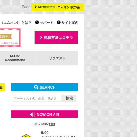
Tweet
MEMBER’S ~エムオン!友の会~
 TV（エムオン!）とは？
サポート
サイト案内
視聴方法はコチラ
M-ON!
リクエスト
Recommend
る
SEARCH
NOW ON AIR
2026/8/7(金)
6:00