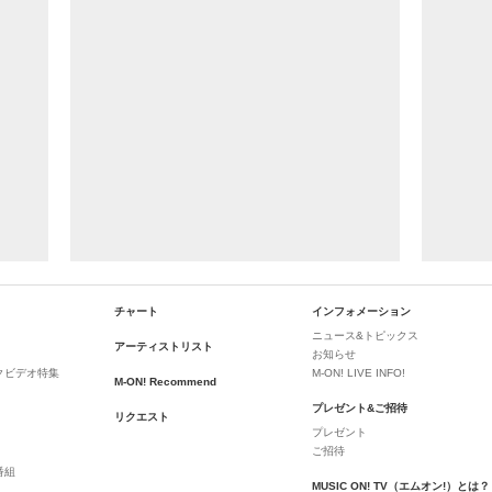
チャート
インフォメーション
ニュース&トピックス
アーティストリスト
お知らせ
クビデオ特集
M-ON! LIVE INFO!
M-ON! Recommend
プレゼント&ご招待
リクエスト
プレゼント
ご招待
番組
MUSIC ON! TV（エムオン!）とは？