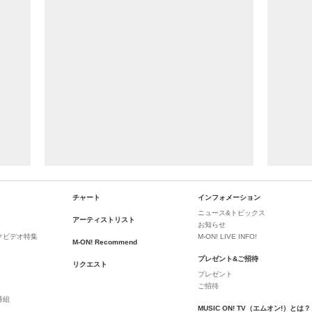
チャート
インフォメーション
ニュース&トピックス
アーティストリスト
お知らせ
クビデオ特集
M-ON! LIVE INFO!
M-ON! Recommend
プレゼント&ご招待
リクエスト
プレゼント
ご招待
番組
MUSIC ON! TV（エムオン!）とは？