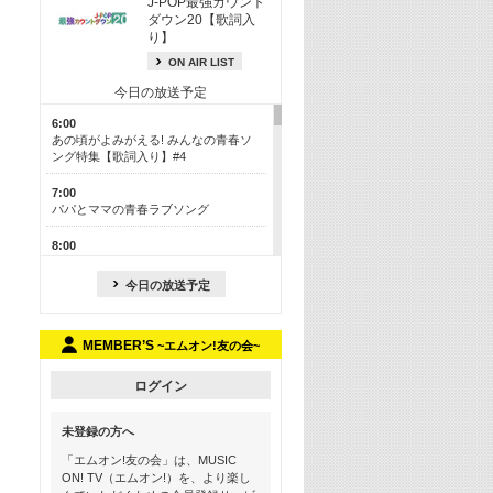
J-POP最強カウント
ダウン20【歌詞入
り】
ON AIR LIST
今日の放送予定
6:00
あの頃がよみがえる! みんなの青春ソ
ング特集【歌詞入り】#4
7:00
パパとママの青春ラブソング
8:00
あのころドラマヒッツ! 2013年
今日の放送予定
8:30
M-ON! カラオケカウントダウン 50
MEMBER’S
~エムオン!友の会~
13:00
歴代カラオケスーパーヒッツ
ログイン
13:30
LINE MUSICカウントダウン20
未登録の方へ
15:30
「エムオン!友の会」は、MUSIC
この夏聴きたい! サマーソングメドレ
ON! TV（エムオン!）を、より楽し
ー【歌詞入り】 #4