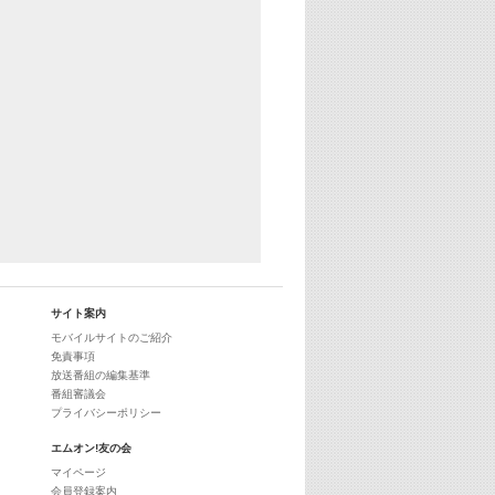
25:30
エムオン! ヒッツ
27:00
歴代カラオケスーパーヒッツ
28:00
M-ON! Countdown International 10
29:00
最新最強! 歌えるヒッツ
サイト案内
モバイルサイトのご紹介
免責事項
放送番組の編集基準
番組審議会
プライバシーポリシー
エムオン!友の会
マイページ
会員登録案内