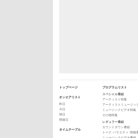
トップページ
プログラムリスト
スペシャル番組
オンエアリスト
アーティスト特集
昨日
アーティストミュージッ
今日
ミュージックビデオ特集
明日
その他特集
明後日
レギュラー番組
カウントダウン番組
タイムテーブル
トーク･バラエティ･情報
ミュージックビデオ番組