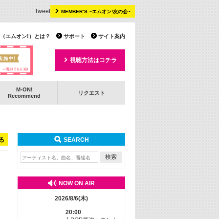
Tweet
MEMBER’S ~エムオン!友の会~
 TV（エムオン!）とは？
サポート
サイト案内
視聴方法はコチラ
M-ON!
リクエスト
Recommend
る
SEARCH
NOW ON AIR
2026/8/6(木)
20:00