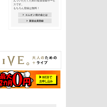
んでいただくための会員登録サービ
スです。
16:30
もちろん登録は無料！
Apple Music カウントダウン 20
エムオン!友の会とは
18:30
新規会員登録
あのころK-POPヒッツ! 2021年
19:00
韓ON! Countdown 10
20:00
J-POP最強カウントダウン20【歌詞入
り】
22:00
大人のための名曲セレクション ～バン
ド編～【歌詞入り】
22:30
今推したい! エムオン!おすすめミュー
ジックビデオ特集＜#28＞
23:00
METROCK 2026 ライブスペシャル＜
NEW BEAT SQUARE day2＞
24:30
あのころヒッツ! 2024年