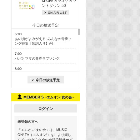
M-ON! カラオケカウ
ントダウン 50
ON AIR LIST
今日の放送予定
6:00
あの頃がよみがえる! みんなの青春ソ
ング特集【歌詞入り】#4
7:00
パパとママの青春ラブソング
8:00
あのころドラマヒッツ! 2013年
今日の放送予定
8:30
M-ON! カラオケカウントダウン 50
MEMBER’S
~エムオン!友の会~
13:00
歴代カラオケスーパーヒッツ
ログイン
13:30
LINE MUSICカウントダウン20
未登録の方へ
15:30
「エムオン!友の会」は、MUSIC
この夏聴きたい! サマーソングメドレ
ON! TV（エムオン!）を、より楽し
ー【歌詞入り】 #4
んでいただくための会員登録サービ