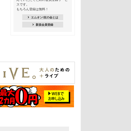
スです。
16:30
もちろん登録は無料！
Apple Music カウントダウン 20
エムオン!友の会とは
18:30
新規会員登録
あのころK-POPヒッツ! 2021年
19:00
韓ON! Countdown 10
20:00
J-POP最強カウントダウン20【歌詞入
り】
22:00
大人のための名曲セレクション ～バン
ド編～【歌詞入り】
22:30
今推したい! エムオン!おすすめミュー
ジックビデオ特集＜#28＞
23:00
METROCK 2026 ライブスペシャル＜
NEW BEAT SQUARE day2＞
24:30
あのころヒッツ! 2024年