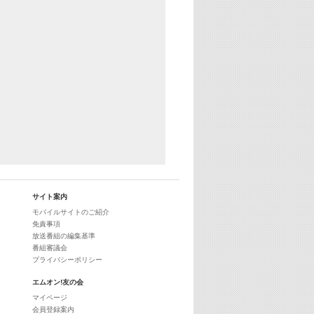
25:30
エムオン! ヒッツ
27:00
歴代カラオケスーパーヒッツ
28:00
M-ON! Countdown International 10
29:00
最新最強! 歌えるヒッツ
サイト案内
モバイルサイトのご紹介
免責事項
放送番組の編集基準
番組審議会
プライバシーポリシー
エムオン!友の会
マイページ
会員登録案内