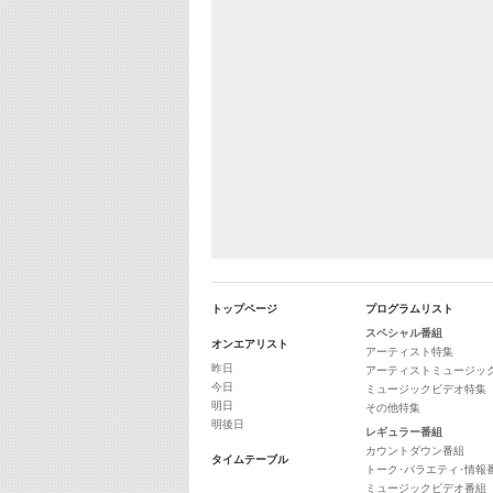
トップページ
プログラムリスト
スペシャル番組
オンエアリスト
アーティスト特集
昨日
アーティストミュージッ
今日
ミュージックビデオ特集
明日
その他特集
明後日
レギュラー番組
カウントダウン番組
タイムテーブル
トーク･バラエティ･情報
ミュージックビデオ番組