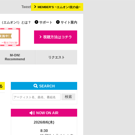
Tweet
MEMBER’S ~エムオン!友の会~
 TV（エムオン!）とは？
サポート
サイト案内
視聴方法はコチラ
M-ON!
リクエスト
Recommend
る
SEARCH
NOW ON AIR
2026/8/6(木)
8:30