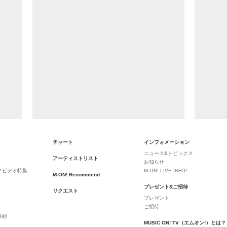
チャート
インフォメーション
ニュース&トピックス
アーティストリスト
お知らせ
クビデオ特集
M-ON! LIVE INFO!
M-ON! Recommend
プレゼント&ご招待
リクエスト
プレゼント
ご招待
番組
MUSIC ON! TV（エムオン!）とは？