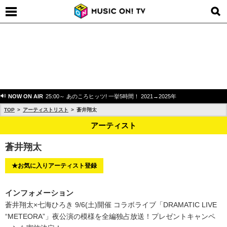
NOW ON AIR
25:00～ あのころヒッツ! 一挙5時間！ 2021→2025年
TOP
アーティストリスト
蒼井翔太
アーティスト
蒼井翔太
★お気に入りアーティスト登録
インフォメーション
蒼井翔太×七海ひろき 9/6(土)開催 コラボライブ「DRAMATIC LIVE
“METEORA”」夜公演の模様を全編独占放送！プレゼントキャンペ