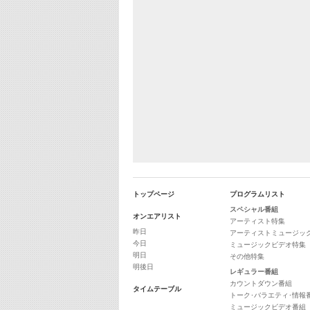
トップページ
プログラムリスト
スペシャル番組
オンエアリスト
アーティスト特集
昨日
アーティストミュージッ
今日
ミュージックビデオ特集
明日
その他特集
明後日
レギュラー番組
カウントダウン番組
タイムテーブル
トーク･バラエティ･情報
ミュージックビデオ番組