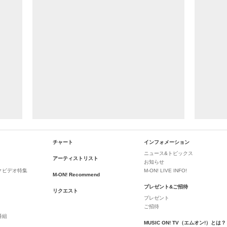
チャート
インフォメーション
ニュース&トピックス
アーティストリスト
お知らせ
クビデオ特集
M-ON! LIVE INFO!
M-ON! Recommend
プレゼント&ご招待
リクエスト
プレゼント
ご招待
番組
MUSIC ON! TV（エムオン!）とは？