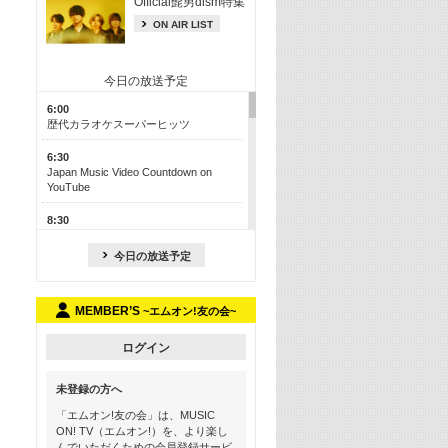
Official髭男dism特集
ON AIR LIST
今日の放送予定
6:00
歴代カラオケスーパーヒッツ
6:30
Japan Music Video Countdown on
YouTube
8:30
J-POP最強カウントダウン50【歌詞入
り】
今日の放送予定
13:00
M-ON! カラオケカウントダウン 50
MEMBER’S
~エムオン!友の会~
17:30
Official髭男dism特集
ログイン
19:00
未登録の方へ
よりぬき! この夏聴きたい! サマーソン
グメドレー【歌詞入り】
「エムオン!友の会」は、MUSIC
ON! TV（エムオン!）を、より楽し
21:00
んでいただくための会員登録サービ