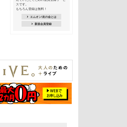
季節を感じよう! シーズンソング特集
スです。
-8月編-【歌詞入り】
もちろん登録は無料！
21:30
エムオン!友の会とは
臨場感満載! 人気バンドのライブミュ
新規会員登録
ージックビデオ特集
22:00
今押さえるならコレ! 令和最新ヒット
ソング特集
23:00
BLACKPINK特集
24:00
K-POP 第3世代特集
24:30
K-POP 第4世代特集
25:00
あのころヒッツ! 一挙5時間！
2021→2025年