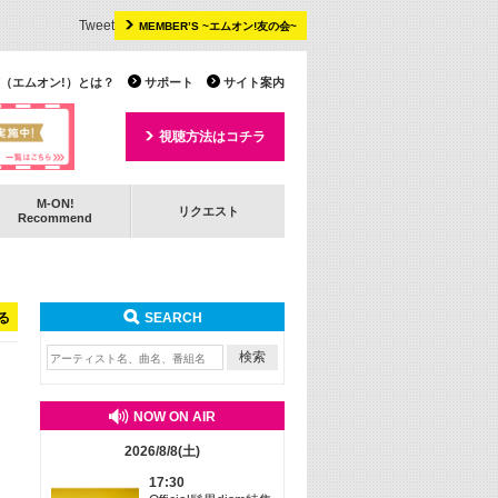
Tweet
MEMBER’S ~エムオン!友の会~
 TV（エムオン!）とは？
サポート
サイト案内
視聴方法はコチラ
M-ON!
リクエスト
Recommend
る
SEARCH
NOW ON AIR
2026/8/8(土)
17:30