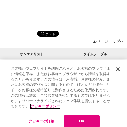
▲ページトップへ
オンエアリスト
タイムテーブル
プログラムリスト
チャート
お客様がウェブサイトを訪問されると、お客様のブラウザ上
に情報を保存、またはお客様のブラウザ上から情報を取得す
M-ON!
アーティストリスト
リクエスト
ることがあります。この情報は、お客様、お客様の好み、ま
RECOMMEND
たはお客様のデバイスに関するもので、ほとんどの場合、サ
イトをお客様の期待通りに動作させるために使用されます。
インフォメーション
|
プレゼント&ご招待
この情報は通常、直接お客様を特定するものではありません
MUSIC ON! TV（エムオン!）とは？
|
サポート
が、よりパーソナライズされたウェブ体験を提供することが
サイト案内
|
エムオン!友の会
|
クッキーの詳細
できます。
クッキーポリシー
M-ON! BOOKS
|
運営会社
クッキーの詳細
OK