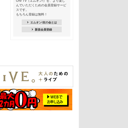
ON! TV（エムオン!）を、より楽し
ー【歌詞入り】 #4
んでいただくための会員登録サービ
スです。
16:30
もちろん登録は無料！
Apple Music カウントダウン 20
エムオン!友の会とは
18:30
新規会員登録
あのころK-POPヒッツ! 2021年
19:00
韓ON! Countdown 10
20:00
J-POP最強カウントダウン20【歌詞入
り】
22:00
大人のための名曲セレクション ～バン
ド編～【歌詞入り】
22:30
今推したい! エムオン!おすすめミュー
ジックビデオ特集＜#28＞
23:00
METROCK 2026 ライブスペシャル＜
NEW BEAT SQUARE day2＞
24:30