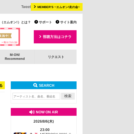
Tweet
MEMBER’S ~エムオン!友の会~
 TV（エムオン!）とは？
サポート
サイト案内
視聴方法はコチラ
M-ON!
リクエスト
Recommend
る
SEARCH
NOW ON AIR
2026/8/6(木)
23:00