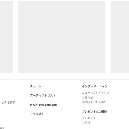
チャート
インフォメーション
ニュース&トピックス
アーティストリスト
お知らせ
クビデオ特集
M-ON! LIVE INFO!
M-ON! Recommend
プレゼント&ご招待
リクエスト
プレゼント
ご招待
番組