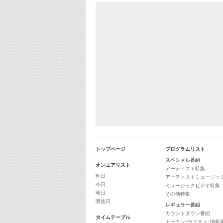
トップページ
プログラムリスト
スペシャル番組
オンエアリスト
アーティスト特集
昨日
アーティストミュージッ
今日
ミュージックビデオ特集
明日
その他特集
明後日
レギュラー番組
カウントダウン番組
タイムテーブル
トーク･バラエティ･情報