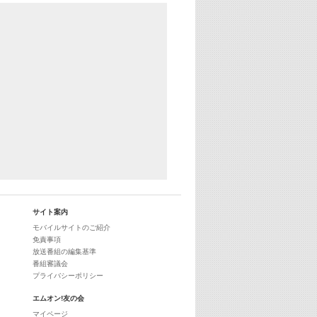
あのころヒッツ! 2024年
25:30
エムオン! ヒッツ
27:00
歴代カラオケスーパーヒッツ
28:00
M-ON! Countdown International 10
29:00
最新最強! 歌えるヒッツ
サイト案内
モバイルサイトのご紹介
免責事項
放送番組の編集基準
番組審議会
プライバシーポリシー
エムオン!友の会
マイページ