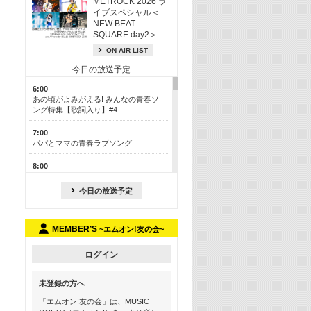
METROCK 2026 ラ
イブスペシャル＜
NEW BEAT
SQUARE day2＞
ON AIR LIST
今日の放送予定
6:00
あの頃がよみがえる! みんなの青春ソ
ング特集【歌詞入り】#4
7:00
パパとママの青春ラブソング
8:00
あのころドラマヒッツ! 2013年
今日の放送予定
8:30
M-ON! カラオケカウントダウン 50
MEMBER’S
~エムオン!友の会~
13:00
歴代カラオケスーパーヒッツ
ログイン
13:30
LINE MUSICカウントダウン20
未登録の方へ
15:30
「エムオン!友の会」は、MUSIC
この夏聴きたい! サマーソングメドレ