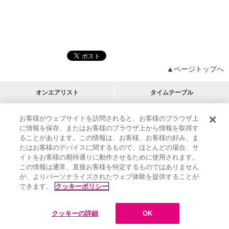
▲ページトップへ
オンエアリスト
タイムテーブル
プログラムリスト
チャート
お客様がウェブサイトを訪問されると、お客様のブラウザ上
に情報を保存、またはお客様のブラウザ上から情報を取得す
M-ON!
アーティストリスト
リクエスト
ることがあります。この情報は、お客様、お客様の好み、ま
RECOMMEND
たはお客様のデバイスに関するもので、ほとんどの場合、サ
イトをお客様の期待通りに動作させるために使用されます。
インフォメーション
|
プレゼント&ご招待
この情報は通常、直接お客様を特定するものではありません
MUSIC ON! TV（エムオン!）とは？
|
サポート
が、よりパーソナライズされたウェブ体験を提供することが
サイト案内
|
エムオン!友の会
|
クッキーの詳細
できます。
クッキーポリシー
M-ON! BOOKS
|
運営会社
クッキーの詳細
OK
©
Sony Music Solutions Inc. All rights reserved.