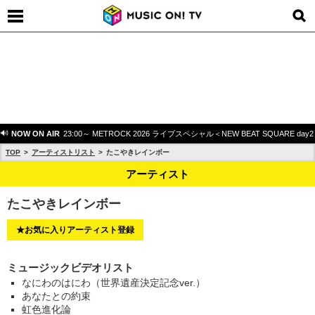
NOW ON AIR
23:00～ METROCK 2026 ライブスペシャル＜NEW BEAT SQUARE day
TOP
アーティストリスト
たこやきレインボー
アーティスト
たこやきレインボー
★お気に入りアーティスト登録
ミュージックビデオリスト
なにわのはにわ（世界遺産決定記念ver.）
あなたとの約束
虹色進化論