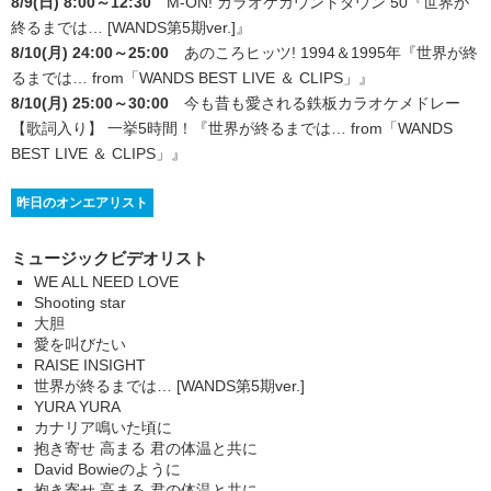
8/9(日) 8:00～12:30
M-ON! カラオケカウントダウン 50
『世界が
終るまでは… [WANDS第5期ver.]』
8/10(月) 24:00～25:00
あのころヒッツ! 1994＆1995年
『世界が終
るまでは… from「WANDS BEST LIVE ＆ CLIPS」』
8/10(月) 25:00～30:00
今も昔も愛される鉄板カラオケメドレー
【歌詞入り】 一挙5時間！
『世界が終るまでは… from「WANDS
BEST LIVE ＆ CLIPS」』
昨日のオンエアリスト
ミュージックビデオリスト
WE ALL NEED LOVE
Shooting star
大胆
愛を叫びたい
RAISE INSIGHT
世界が終るまでは… [WANDS第5期ver.]
YURA YURA
カナリア鳴いた頃に
抱き寄せ 高まる 君の体温と共に
David Bowieのように
抱き寄せ 高まる 君の体温と共に