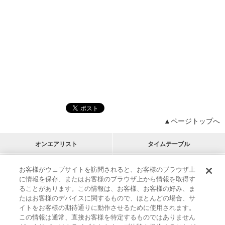
▲ページトップへ
オンエアリスト
タイムテーブル
プログラムリスト
チャート
お客様がウェブサイトを訪問されると、お客様のブラウザ上
に情報を保存、またはお客様のブラウザ上から情報を取得す
M-ON!
アーティストリスト
リクエスト
ることがあります。この情報は、お客様、お客様の好み、ま
RECOMMEND
たはお客様のデバイスに関するもので、ほとんどの場合、サ
イトをお客様の期待通りに動作させるために使用されます。
インフォメーション
|
プレゼント&ご招待
この情報は通常、直接お客様を特定するものではありません
MUSIC ON! TV（エムオン!）とは？
|
サポート