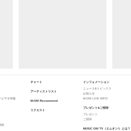
チャート
インフォメーション
ニュース&トピックス
アーティストリスト
お知らせ
クビデオ特集
M-ON! LIVE INFO!
M-ON! Recommend
プレゼント&ご招待
リクエスト
プレゼント
ご招待
番組
MUSIC ON! TV（エムオン!）とは？