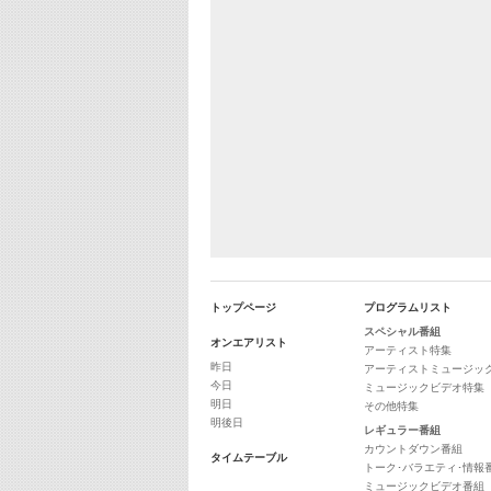
トップページ
プログラムリスト
スペシャル番組
オンエアリスト
アーティスト特集
昨日
アーティストミュージッ
今日
ミュージックビデオ特集
明日
その他特集
明後日
レギュラー番組
カウントダウン番組
タイムテーブル
トーク･バラエティ･情報
ミュージックビデオ番組