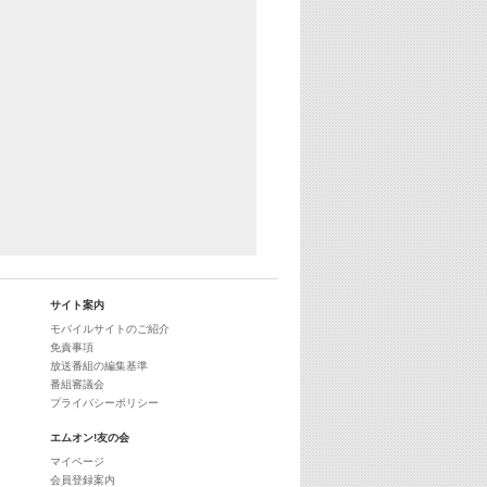
29:00
最新最強! 歌えるヒッツ
サイト案内
モバイルサイトのご紹介
免責事項
放送番組の編集基準
番組審議会
プライバシーポリシー
エムオン!友の会
マイページ
会員登録案内