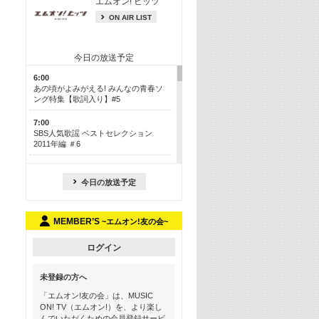
エムオン! ヒッツ
ON AIR LIST
今日の放送予定
6:00
あの頃がよみがえる! みんなの青春ソ
ング特集【歌詞入り】#5
7:00
SBS人気歌謡 ベストセレクション
2011年編 ＃6
8:30
今も昔も愛される鉄板カラオケメドレ
今日の放送予定
ー【歌詞入り】 一挙5時間！
13:30
MEMBER’S
~エムオン!友の会~
Apple Music カウントダウン 20
15:30
ログイン
この夏聴きたい! サマーソングメドレ
ー【歌詞入り】 #5
未登録の方へ
16:30
「エムオン!友の会」は、MUSIC
あのころK-POPヒッツ! 2018→2021年
ON! TV（エムオン!）を、より楽し
んでいただくための会員登録サービ