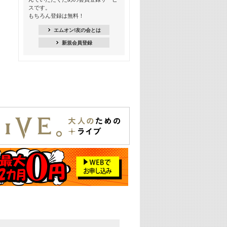
18:30
スです。
M-ON! Countdown K
もちろん登録は無料！
20:00
エムオン!友の会とは
M-ON! カラオケカウントダウン 20
新規会員登録
22:00
耳に残る歴代CMソングメドレー
22:30
フェスで見たい! 人気アーティストの
ライブミュージックビデオ特集
23:00
SUPER EIGHT特集
24:00
あのころヒッツ! 2025年
25:00
エムオン! ヒッツ
26:00
歴代カラオケスーパーヒッツ
27:00
Japan Music Video Countdown on
YouTube