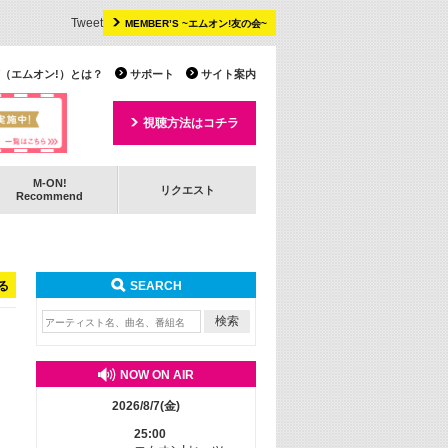
Tweet
MEMBER’S ~エムオン!友の会~
 TV（エムオン!）とは？
サポート
サイト案内
視聴方法はコチラ
M-ON!
リクエスト
Recommend
る
SEARCH
NOW ON AIR
2026/8/7(金)
25:00