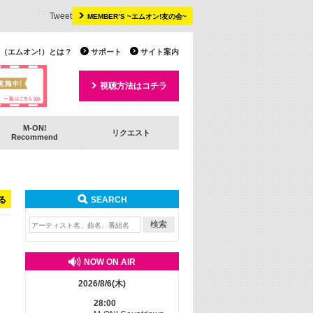
Tweet
MEMBER’S ~エムオン!友の会~
 TV（エムオン!）とは？
サポート
サイト案内
視聴方法はコチラ
M-ON!
リクエスト
Recommend
る
SEARCH
NOW ON AIR
2026/8/6(木)
28:00