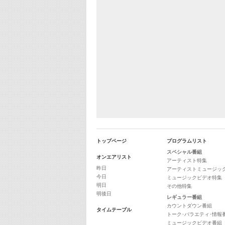
トップページ
プログラムリスト
スペシャル番組
オンエアリスト
アーティスト特集
昨日
アーティストミュージッ
今日
ミュージックビデオ特集
明日
その他特集
明後日
レギュラー番組
カウントダウン番組
タイムテーブル
トーク･バラエティ･情報
ミュージックビデオ番組