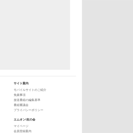
25:30
エムオン! ヒッツ
27:00
歴代カラオケスーパーヒッツ
28:00
M-ON! Countdown International 10
29:00
最新最強! 歌えるヒッツ
サイト案内
モバイルサイトのご紹介
免責事項
放送番組の編集基準
番組審議会
プライバシーポリシー
エムオン!友の会
マイページ
会員登録案内