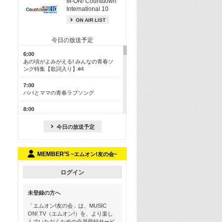
M-ON! Countdown
International 10
ON AIR LIST
今日の放送予定
6:00
あの頃がよみがえる! みんなの青春ソ
ング特集【歌詞入り】#4
7:00
パパとママの青春ラブソング
8:00
あのころドラマヒッツ! 2013年
今日の放送予定
8:30
M-ON! カラオケカウントダウン 50
MEMBER’S
~エムオン!友の会~
13:00
歴代カラオケスーパーヒッツ
ログイン
13:30
LINE MUSICカウントダウン20
未登録の方へ
15:30
「エムオン!友の会」は、MUSIC
この夏聴きたい! サマーソングメドレ
ON! TV（エムオン!）を、より楽し
ー【歌詞入り】 #4
んでいただくための会員登録サービ