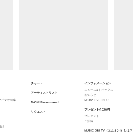
チャート
インフォメーション
ニュース&トピックス
アーティストリスト
お知らせ
クビデオ特集
M-ON! LIVE INFO!
M-ON! Recommend
プレゼント&ご招待
リクエスト
プレゼント
ご招待
番組
MUSIC ON! TV（エムオン!）とは？