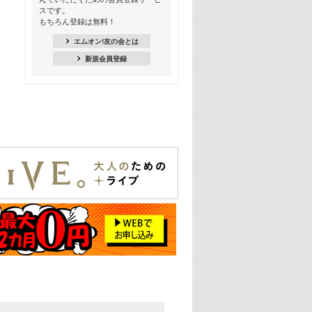
スです。
16:30
もちろん登録は無料！
Apple Music カウントダウン 20
エムオン!友の会とは
18:30
新規会員登録
あのころK-POPヒッツ! 2021年
19:00
韓ON! Countdown 10
20:00
J-POP最強カウントダウン20【歌詞入
り】
22:00
大人のための名曲セレクション ～バン
ド編～【歌詞入り】
22:30
今推したい! エムオン!おすすめミュー
ジックビデオ特集＜#28＞
23:00
METROCK 2026 ライブスペシャル＜
NEW BEAT SQUARE day2＞
24:30
あのころヒッツ! 2024年