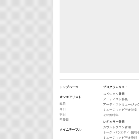
トップページ
プログラムリスト
スペシャル番組
オンエアリスト
アーティスト特集
昨日
アーティストミュージッ
今日
ミュージックビデオ特集
明日
その他特集
明後日
レギュラー番組
カウントダウン番組
タイムテーブル
トーク･バラエティ･情報
ミュージックビデオ番組