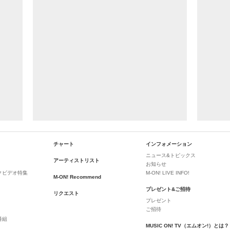
チャート
インフォメーション
ニュース&トピックス
アーティストリスト
お知らせ
クビデオ特集
M-ON! LIVE INFO!
M-ON! Recommend
プレゼント&ご招待
リクエスト
プレゼント
ご招待
番組
MUSIC ON! TV（エムオン!）とは？