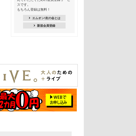
Kis-My-Ft2特集
スです。
もちろん登録は無料！
20:00
NEWS特集
エムオン!友の会とは
新規会員登録
21:00
大人気! 映画主題歌特集
22:30
上半期を総ざらい! 2026年の注目アー
ティスト特集
23:00
エムオン! ビッグヒッツ
25:00
この夏聴きたい! サマーソングメドレ
ー【歌詞入り】 一挙5時間！