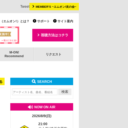
Tweet
MEMBER’S ~エムオン!友の会~
 TV（エムオン!）とは？
サポート
サイト案内
視聴方法はコチラ
M-ON!
リクエスト
Recommend
る
SEARCH
NOW ON AIR
2026/8/9(日)
21:00