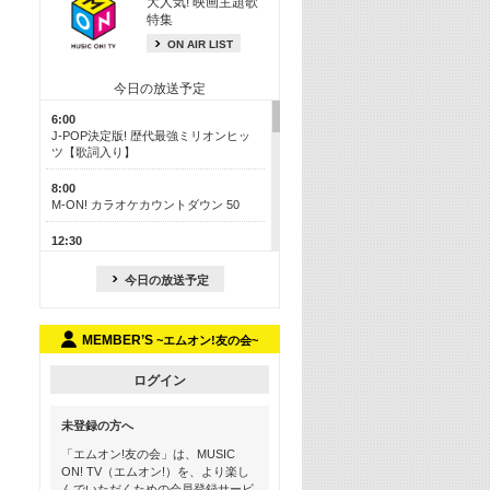
大人気! 映画主題歌
特集
ON AIR LIST
今日の放送予定
6:00
J-POP決定版! 歴代最強ミリオンヒッ
ツ【歌詞入り】
8:00
M-ON! カラオケカウントダウン 50
12:30
J-POP最強カウントダウン50
今日の放送予定
17:00
ONE OK ROCK特集
MEMBER’S
~エムオン!友の会~
18:30
お家でフェス気分を味わおう! ライブ
映像スペシャル
ログイン
19:00
未登録の方へ
Hits ON! 最新アニメ主題歌特集 ＜＃
17＞
「エムオン!友の会」は、MUSIC
ON! TV（エムオン!）を、より楽し
19:30
んでいただくための会員登録サービ