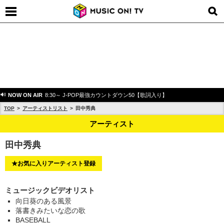
NOW ON AIR
8:30～ J-POP最強カウントダウン50【歌詞入り】
TOP
アーティストリスト
田中秀典
アーティスト
田中秀典
★お気に入りアーティスト登録
ミュージックビデオリスト
向日葵のある風景
落書きみたいな恋の歌
BASEBALL