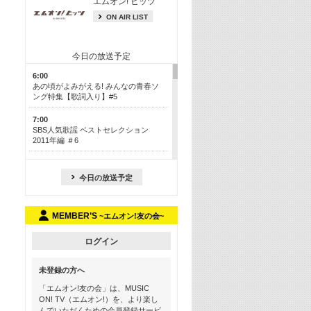
エムオン! ヒッツ
ON AIR LIST
今日の放送予定
6:00
あの頃がよみがえる! みんなの青春ソ
ング特集【歌詞入り】#5
7:00
SBS人気歌謡 ベストセレクション
2011年編 ＃6
8:30
今も昔も愛される鉄板カラオケメドレ
今日の放送予定
ー【歌詞入り】 一挙5時間！
13:30
MEMBER’S
~エムオン!友の会~
Apple Music カウントダウン 20
15:30
ログイン
この夏聴きたい! サマーソングメドレ
ー【歌詞入り】 #5
未登録の方へ
16:30
「エムオン!友の会」は、MUSIC
あのころK-POPヒッツ! 2018→2021年
ON! TV（エムオン!）を、より楽し
んでいただくための会員登録サービ