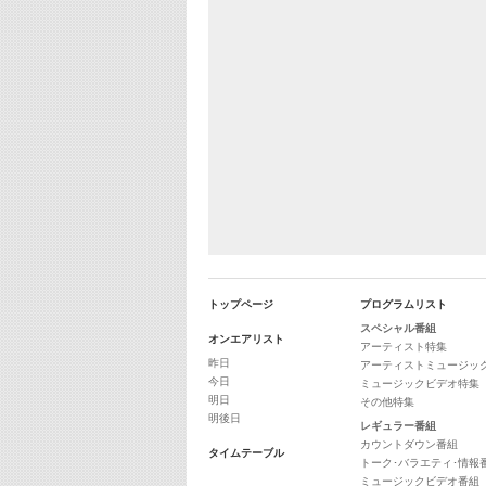
トップページ
プログラムリスト
スペシャル番組
オンエアリスト
アーティスト特集
昨日
アーティストミュージッ
今日
ミュージックビデオ特集
明日
その他特集
明後日
レギュラー番組
カウントダウン番組
タイムテーブル
トーク･バラエティ･情報
ミュージックビデオ番組