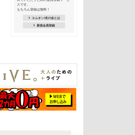
18:30
スです。
M-ON! Countdown K
もちろん登録は無料！
20:00
エムオン!友の会とは
M-ON! カラオケカウントダウン 20
新規会員登録
22:00
耳に残る歴代CMソングメドレー
22:30
フェスで見たい! 人気アーティストの
ライブミュージックビデオ特集
23:00
SUPER EIGHT特集
24:00
あのころヒッツ! 2025年
25:00
エムオン! ヒッツ
26:00
歴代カラオケスーパーヒッツ
27:00
Japan Music Video Countdown on
YouTube