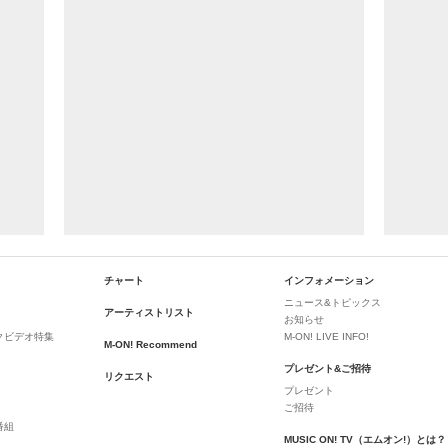
チャート
インフォメーション
ニュース&トピックス
アーティストリスト
お知らせ
クビデオ特集
M-ON! LIVE INFO!
M-ON! Recommend
プレゼント&ご招待
リクエスト
プレゼント
ご招待
番組
MUSIC ON! TV（エムオン!）とは？