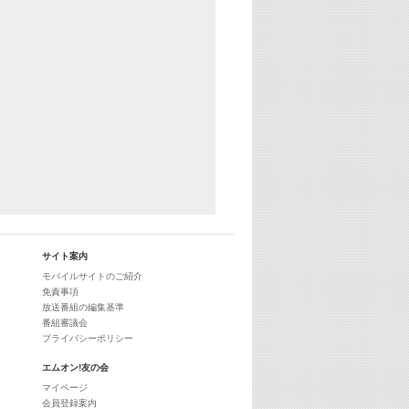
29:00
最新最強! 歌えるヒッツ
サイト案内
モバイルサイトのご紹介
免責事項
放送番組の編集基準
番組審議会
プライバシーポリシー
エムオン!友の会
マイページ
会員登録案内