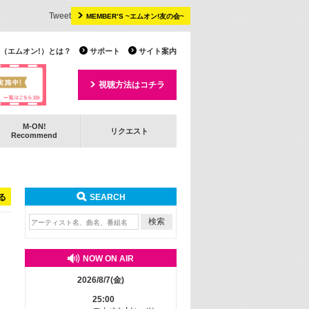
Tweet
MEMBER’S ~エムオン!友の会~
 TV（エムオン!）とは？
サポート
サイト案内
視聴方法はコチラ
M-ON!
リクエスト
Recommend
る
SEARCH
NOW ON AIR
2026/8/7(金)
25:00