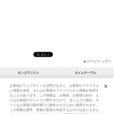
▲ページトップへ
オンエアリスト
タイムテーブル
プログラムリスト
チャート
お客様がウェブサイトを訪問されると、お客様のブラウザ上
に情報を保存、またはお客様のブラウザ上から情報を取得す
M-ON!
アーティストリスト
リクエスト
ることがあります。この情報は、お客様、お客様の好み、ま
RECOMMEND
たはお客様のデバイスに関するもので、ほとんどの場合、サ
イトをお客様の期待通りに動作させるために使用されます。
インフォメーション
|
プレゼント&ご招待
この情報は通常、直接お客様を特定するものではありません
MUSIC ON! TV（エムオン!）とは？
|
サポート