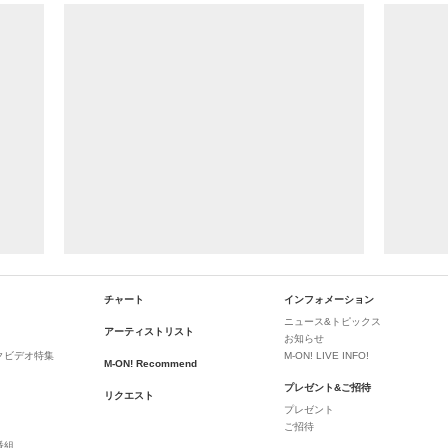
チャート
インフォメーション
ニュース&トピックス
アーティストリスト
お知らせ
クビデオ特集
M-ON! LIVE INFO!
M-ON! Recommend
プレゼント&ご招待
リクエスト
プレゼント
ご招待
番組