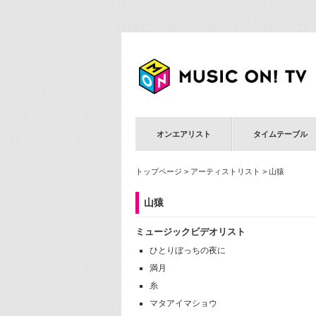
オンエアリスト
タイムテーブル
トップページ
>
アーティストリスト
> 山猿
山猿
ミュージックビデオリスト
ひとりぼっちの夜に
満月
糸
マタアイマショウ