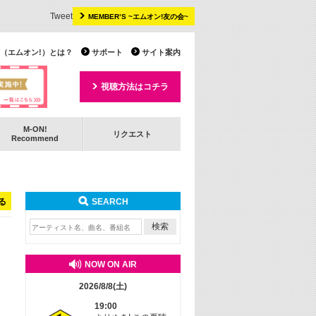
Tweet
MEMBER’S ~エムオン!友の会~
 TV（エムオン!）とは？
サポート
サイト案内
視聴方法はコチラ
M-ON!
リクエスト
Recommend
る
SEARCH
NOW ON AIR
2026/8/8(土)
19:00