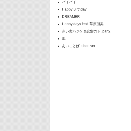
バイバイ..
Happy Birthday
DREAMER
Happy days feat. 華原朋美
赤い実ハジケタ恋空の下..part2
風
あいことば -short ver.-