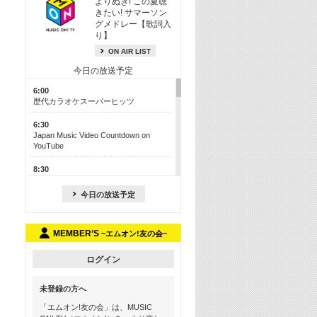
よりぬき! この夏聴
きたい! サマーソン
グメドレー【歌詞入
り】
ON AIR LIST
今日の放送予定
6:00
歴代カラオケスーパーヒッツ
6:30
Japan Music Video Countdown on
YouTube
8:30
J-POP最強カウントダウン50【歌詞入
り】
今日の放送予定
13:00
M-ON! カラオケカウントダウン 50
MEMBER’S
~エムオン!友の会~
17:30
Official髭男dism特集
ログイン
19:00
未登録の方へ
よりぬき! この夏聴きたい! サマーソン
グメドレー【歌詞入り】
「エムオン!友の会」は、MUSIC