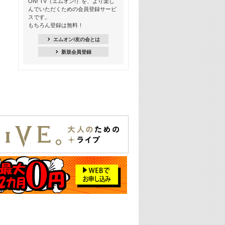
ON! TV（エムオン!）を、より楽し
21:00
んでいただくための会員登録サービ
季節を感じよう! シーズンソング特集
スです。
-8月編-【歌詞入り】
もちろん登録は無料！
21:30
エムオン!友の会とは
臨場感満載! 人気バンドのライブミュ
新規会員登録
ージックビデオ特集
22:00
今押さえるならコレ! 令和最新ヒット
ソング特集
23:00
BLACKPINK特集
24:00
K-POP 第3世代特集
24:30
K-POP 第4世代特集
25:00
あのころヒッツ! 一挙5時間！
2021→2025年