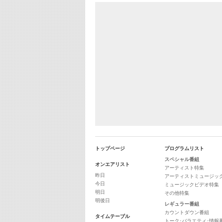
トップページ
プログラムリスト
スペシャル番組
オンエアリスト
アーティスト特集
昨日
アーティストミュージッ
今日
ミュージックビデオ特集
明日
その他特集
明後日
レギュラー番組
カウントダウン番組
タイムテーブル
トーク･バラエティ･情報