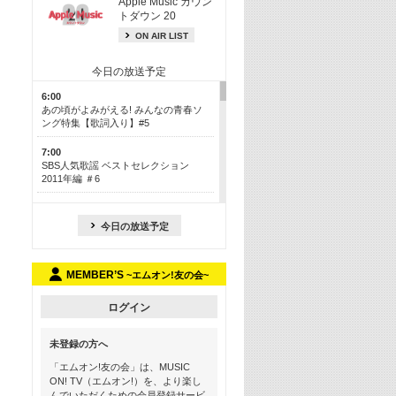
Apple Music カウン
トダウン 20
ON AIR LIST
今日の放送予定
6:00
あの頃がよみがえる! みんなの青春ソ
ング特集【歌詞入り】#5
7:00
SBS人気歌謡 ベストセレクション
2011年編 ＃6
8:30
今も昔も愛される鉄板カラオケメドレ
今日の放送予定
ー【歌詞入り】 一挙5時間！
13:30
MEMBER’S
~エムオン!友の会~
Apple Music カウントダウン 20
15:30
ログイン
この夏聴きたい! サマーソングメドレ
ー【歌詞入り】 #5
未登録の方へ
16:30
「エムオン!友の会」は、MUSIC
あのころK-POPヒッツ! 2018→2021年
ON! TV（エムオン!）を、より楽し
んでいただくための会員登録サービ