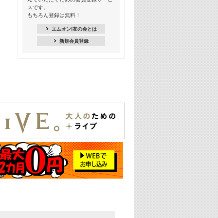
18:30
スです。
M-ON! Countdown K
もちろん登録は無料！
20:00
エムオン!友の会とは
M-ON! カラオケカウントダウン 20
新規会員登録
22:00
耳に残る歴代CMソングメドレー
22:30
フェスで見たい! 人気アーティストの
ライブミュージックビデオ特集
23:00
SUPER EIGHT特集
24:00
あのころヒッツ! 2025年
25:00
エムオン! ヒッツ
26:00
歴代カラオケスーパーヒッツ
27:00
Japan Music Video Countdown on
YouTube