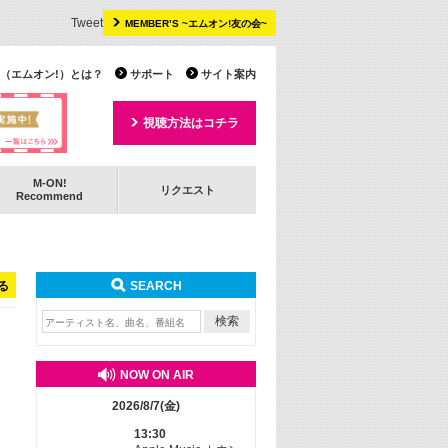
Tweet
MEMBER’S ~エムオン!友の会~
 TV（エムオン!）とは？
サポート
サイト案内
視聴方法はコチラ
M-ON!
リクエスト
Recommend
る
SEARCH
NOW ON AIR
2026/8/7(金)
13:30