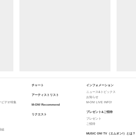
チャート
インフォメーション
ニュース&トピックス
アーティストリスト
お知らせ
クビデオ特集
M-ON! LIVE INFO!
M-ON! Recommend
プレゼント&ご招待
リクエスト
プレゼント
ご招待
番組
MUSIC ON! TV（エムオン!）とは？