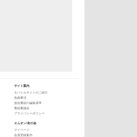
29:00
最新最強! 歌えるヒッツ
サイト案内
モバイルサイトのご紹介
免責事項
放送番組の編集基準
番組審議会
プライバシーポリシー
エムオン!友の会
マイページ
会員登録案内