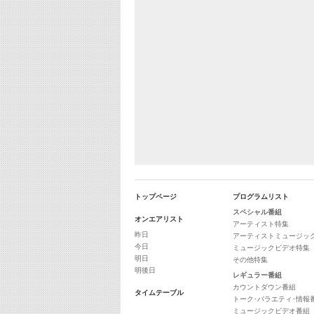
トップページ
プログラムリスト
スペシャル番組
オンエアリスト
アーティスト特集
昨日
アーティストミュージッ
今日
ミュージックビデオ特集
明日
その他特集
明後日
レギュラー番組
カウントダウン番組
タイムテーブル
トーク･バラエティ･情報
ミュージックビデオ番組