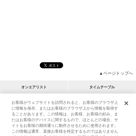
▲ページトップへ
オンエアリスト
タイムテーブル
プログラムリスト
チャート
お客様がウェブサイトを訪問されると、お客様のブラウザ上
に情報を保存、またはお客様のブラウザ上から情報を取得す
M-ON!
アーティストリスト
リクエスト
ることがあります。この情報は、お客様、お客様の好み、ま
RECOMMEND
たはお客様のデバイスに関するもので、ほとんどの場合、サ
イトをお客様の期待通りに動作させるために使用されます。
インフォメーション
|
プレゼント&ご招待
この情報は通常、直接お客様を特定するものではありません
MUSIC ON! TV（エムオン!）とは？
|
サポート